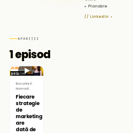
▸ Planable
// LinkedIn ↗
APARIȚII
1 episod
▶
București ·
Nomad
Fiecare
strategie
de
marketing
are
dată de