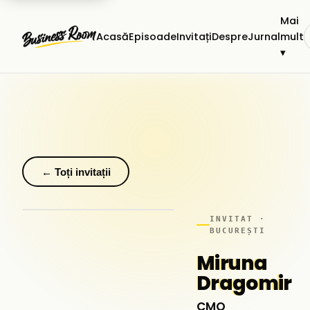
Mai
Acasă
Episoade
Invitați
Despre
Jurnal
mult
▾
← Toți invitații
INVITAT ·
BUCUREȘTI
Miruna
Dragomir
CMO