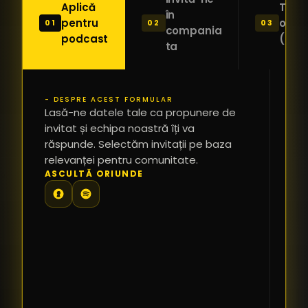
Aplică
Trimi
în
pentru
o ide
01
02
03
compania
podcast
(Pitc
ta
- DESPRE ACEST FORMULAR
PR
Lasă-ne datele tale ca propunere de
*
invitat și echipa noastră îți va
răspunde. Selectăm invitații pe baza
relevanței pentru comunitate.
TE
ASCULTĂ ORIUNDE
PR
PE