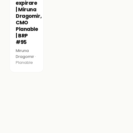
expirare
| Miruna
Dragomir,
CMO
Planable
| BRP
#95
Miruna
Dragomir ·
Planable