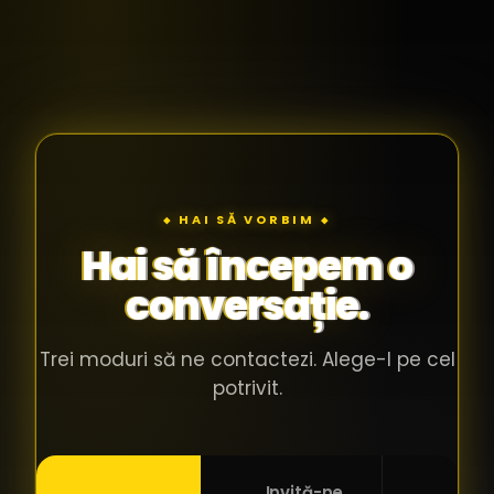
◆ HAI SĂ VORBIM ◆
Hai să începem o
conversație.
Trei moduri să ne contactezi. Alege-l pe cel
potrivit.
Invită-ne