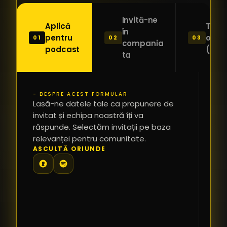
Invită-ne
Aplică
Trimi
în
pentru
o ide
01
02
03
compania
podcast
(Pitc
ta
- DESPRE ACEST FORMULAR
PR
Lasă-ne datele tale ca propunere de
*
invitat și echipa noastră îți va
răspunde. Selectăm invitații pe baza
relevanței pentru comunitate.
TE
ASCULTĂ ORIUNDE
PR
PE