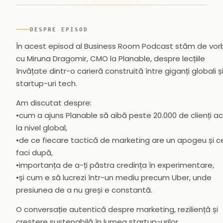
▶
DESPRE EPISOD
În acest episod al Business Room Podcast stăm de vor
cu Miruna Dragomir, CMO la Planable, despre lecțiile
învățate dintr-o carieră construită între giganți globali ș
startup-uri tech.
Am discutat despre:
•cum a ajuns Planable să aibă peste 20.000 de clienți act
la nivel global,
•de ce fiecare tactică de marketing are un apogeu și c
faci după,
•importanța de a-ți păstra credința în experimentare,
•și cum e să lucrezi într-un mediu precum Uber, unde
presiunea de a nu greși e constantă.
O conversație autentică despre marketing, reziliență și
creștere sustenabilă în lumea startup-urilor.