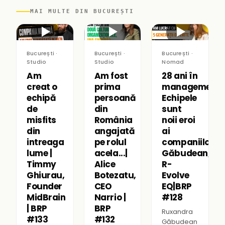
MAI MULTE DIN BUCUREȘTI
▶
▶
▶
București ·
București ·
București ·
Studio
Studio
Nomad
Am
Am fost
28 ani în
creat o
prima
management:
echipă
persoană
Echipele
de
din
sunt
misfits
România
noii eroi
din
angajată
ai
intreaga
pe rolul
companiilor|R
lume |
acela...|
Găbudean,
Timmy
Alice
R-
Ghiurau,
Botezatu,
Evolve
Founder
CEO
EQ|BRP
MidBrain
Narrio |
#128
| BRP
BRP
Ruxandra
#133
#132
Găbudean