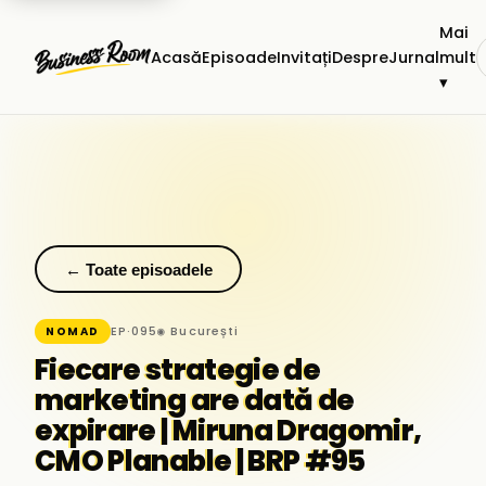
Mai
Acasă
Episoade
Invitați
Despre
Jurnal
mult
▾
← Toate episoadele
EP·095
◉ București
NOMAD
Fiecare strategie de
marketing are dată de
expirare | Miruna Dragomir,
CMO Planable | BRP #95