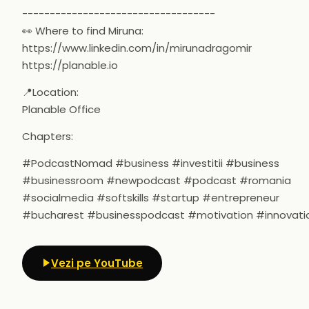
-----------------------------------
👀 Where to find Miruna:
https://www.linkedin.com/in/mirunadragomir
https://planable.io
📍Location:
Planable Office
Chapters:
#PodcastNomad #business #investitii #business
#businessroom #newpodcast #podcast #romania
#socialmedia #softskills #startup #entrepreneur
#bucharest #businesspodcast #motivation #innovati
Vezi pe YouTube