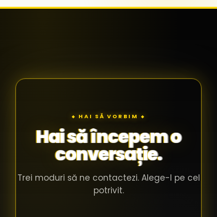
◆ HAI SĂ VORBIM ◆
Hai să începem o
conversație.
Trei moduri să ne contactezi. Alege-l pe cel
potrivit.