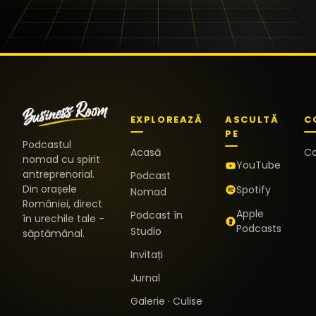
EXPLOREAZĂ
ASCULTĂ
C
PE
Podcastul
Acasă
C
nomad cu spirit
YouTube
antreprenorial.
Podcast
Din orașele
Spotify
Nomad
României, direct
Apple
Podcast în
în urechile tale -
Podcasts
Studio
săptămânal.
Invitați
Jurnal
Galerie · Culise