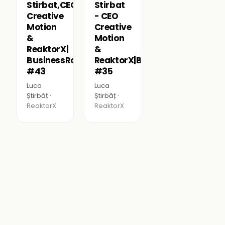
Stirbat,CEO
Stirbat
Creative
- CEO
Motion
Creative
&
Motion
ReaktorX|
&
BusinessRoomPodcast
ReaktorX|BusinessRoomPodca
#43
#35
Luca
Luca
Știrbăț ·
Știrbăț ·
ReaktorX
ReaktorX