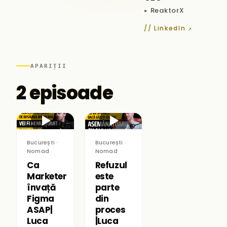
▸ ReaktorX
// LinkedIn ↗
APARIȚII
2 episoade
▶
▶
București ·
București ·
Nomad
Nomad
Ca
Refuzul
Marketer
este
învață
parte
Figma
din
ASAP|
proces
Luca
|Luca