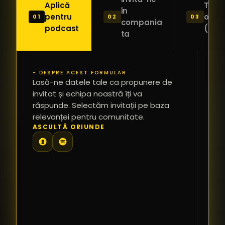
Aplică
Trimi
în
pentru
o ide
01
02
03
compania
podcast
(Pitc
ta
- DESPRE ACEST FORMULAR
PR
Lasă-ne datele tale ca propunere de
*
invitat și echipa noastră îți va
răspunde. Selectăm invitații pe baza
relevanței pentru comunitate.
TE
ASCULTĂ ORIUNDE
PR
PE