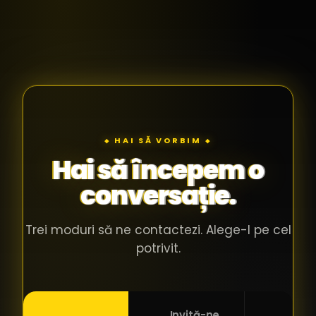
◆ HAI SĂ VORBIM ◆
Hai să începem o
conversație.
Trei moduri să ne contactezi. Alege-l pe cel
potrivit.
Invită-ne