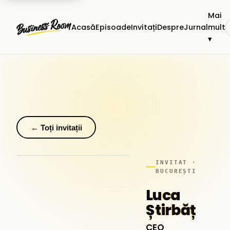
Mai
Acasă
Episoade
Invitați
Despre
Jurnal
mult
▾
← Toți invitații
INVITAT ·
BUCUREȘTI
Luca
Știrbăț
CEO