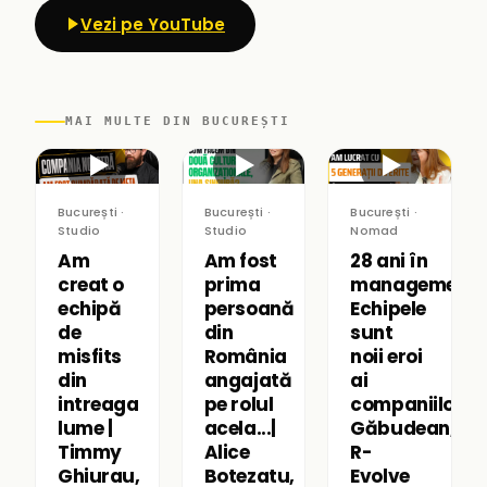
Vezi pe YouTube
MAI MULTE DIN BUCUREȘTI
▶
▶
▶
București ·
București ·
București ·
Studio
Studio
Nomad
Am
Am fost
28 ani în
creat o
prima
management:
echipă
persoană
Echipele
de
din
sunt
misfits
România
noii eroi
din
angajată
ai
intreaga
pe rolul
companiilor|R
lume |
acela...|
Găbudean,
Timmy
Alice
R-
Ghiurau,
Botezatu,
Evolve