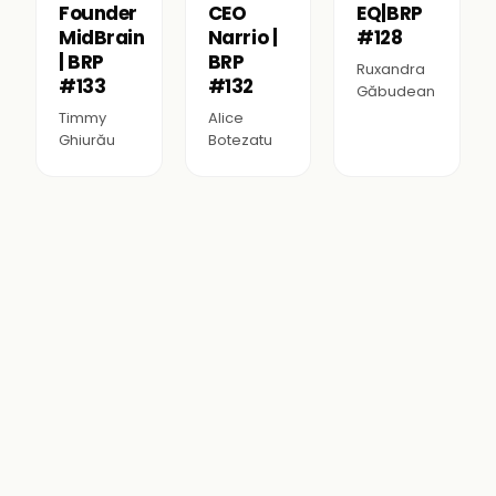
Founder
CEO
EQ|BRP
MidBrain
Narrio |
#128
| BRP
BRP
Ruxandra
#133
#132
Găbudean
Timmy
Alice
Ghiurău
Botezatu