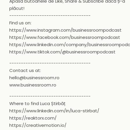
Apasă butoanele de Like, Share & Subscribe dacă ți-a
plăcut!
-----------------------------------
Find us on:
https://www.instagram.com/businessroompodcast
https://www.facebook.com/businessroompodcast
https://www.linkedin.com/company/businessroompod
https://www.tiktok.com/@businessroompodcast
-----------------------------------
Contact us at:
hello@businessroom.ro
www.businessroom.ro
-----------------------------------
Where to find Luca Știrbăț
https://www.linkedin.com/in/luca-stirbat/
https://reaktorx.com/
https://creativemotion.io/