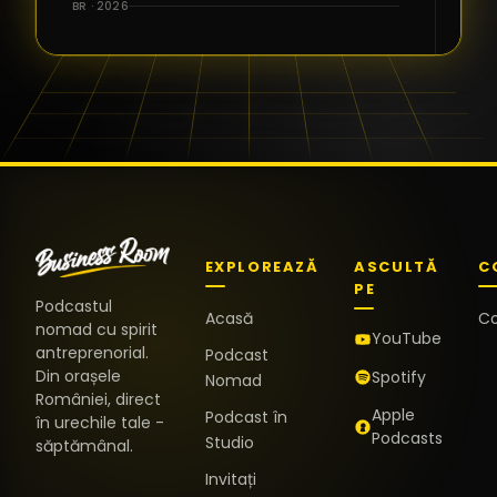
BR · 2026
EXPLOREAZĂ
ASCULTĂ
C
PE
Podcastul
Acasă
C
nomad cu spirit
YouTube
antreprenorial.
Podcast
Din orașele
Spotify
Nomad
României, direct
Apple
Podcast în
în urechile tale -
Podcasts
Studio
săptămânal.
Invitați