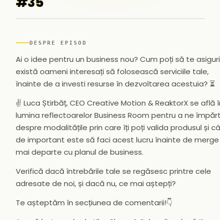
#35
▶
DESPRE EPISOD
Ai o idee pentru un business nou? Cum poți să te asigur
există oameni interesați să folosească serviciile tale,
înainte de a investi resurse în dezvoltarea acestuia? ⏳
✌️ Luca Știrbăț, CEO Creative Motion & ReaktorX se află î
lumina reflectoarelor Business Room pentru a ne împărt
despre modalitățile prin care îți poți valida produsul și c
de important este să faci acest lucru înainte de merge
mai departe cu planul de business.
Verifică dacă întrebările tale se regăsesc printre cele
adresate de noi, și dacă nu, ce mai aștepți?
Te așteptăm în secțiunea de comentarii!👇