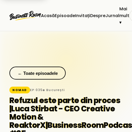
Mai
Acasă
Episoade
Invitați
Despre
Jurnal
mult
▾
← Toate episoadele
EP·035
◉ București
NOMAD
Refuzul este parte din proces
|Luca Stirbat - CEO Creative
Motion &
ReaktorX|BusinessRoomPodcas