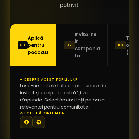
potrivit.
Invită-ne
Aplică
Trimi
în
pentru
o ide
01
02
03
compania
podcast
(Pitc
ta
- DESPRE ACEST FORMULAR
PR
Lasă-ne datele tale ca propunere de
*
invitat și echipa noastră îți va
răspunde. Selectăm invitații pe baza
relevanței pentru comunitate.
TE
ASCULTĂ ORIUNDE
PR