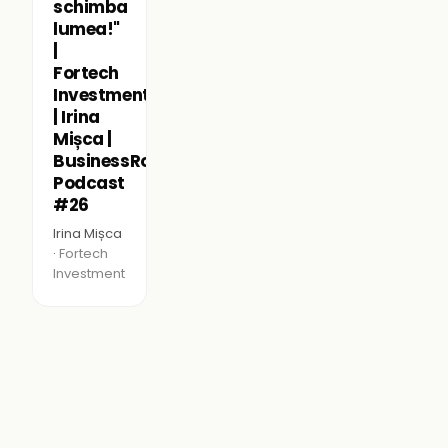
schimba
lumea!"
|
Fortech
Investments
| Irina
Mișca |
BusinessRoom
Podcast
#26
Irina Mișca
·
Fortech
Investment