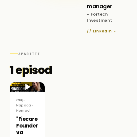
manager
▸ Fortech
Investment
// LinkedIn ↗
APARIȚII
1 episod
▶
Cluj-
Napoca ·
Nomad
"Fiecare
Founder
va