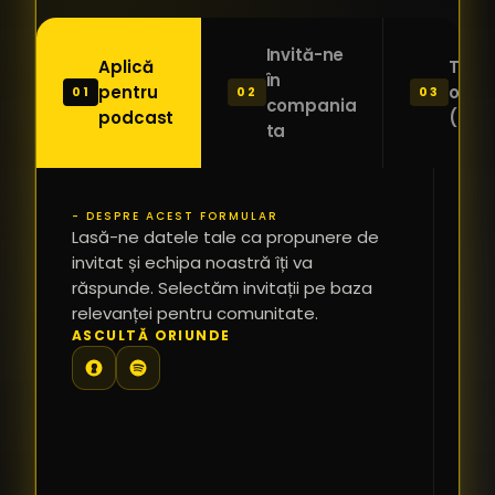
Invită-ne
Aplică
Trimi
în
pentru
o ide
01
02
03
compania
podcast
(Pitc
ta
- DESPRE ACEST FORMULAR
PR
Lasă-ne datele tale ca propunere de
*
invitat și echipa noastră îți va
răspunde. Selectăm invitații pe baza
relevanței pentru comunitate.
TE
ASCULTĂ ORIUNDE
PR
PE