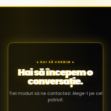
◆ HAI SĂ VORBIM ◆
Hai să începem o
conversație.
Trei moduri să ne contactezi. Alege-l pe cel
potrivit.