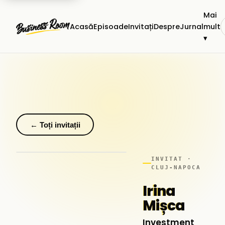
Mai
Acasă
Episoade
Invitați
Despre
Jurnal
mult
▾
← Toți invitații
INVITAT ·
CLUJ-NAPOCA
Irina
Mișca
Investment