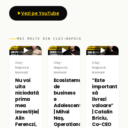
Vezi pe YouTube
MAI MULTE DIN CLUJ-NAPOCA
▶
▶
▶
Cluj-
Cluj-
Cluj-
Napoca ·
Napoca ·
Napoca ·
Nomad
Nomad
Nomad
Nu voi
Ecosistemul
”Este
uita
de
important
niciodată
business
să
prima
e
livrezi
mea
Adolescent
valoare”
investiție|
| Mihai
| Catalin
Alin
Naș,
Briciu,
Ferenczi,
Operations
Co-CEO