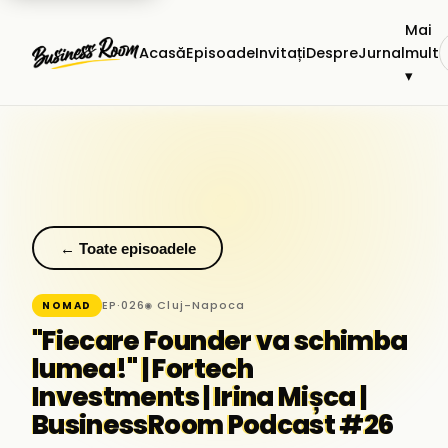
Mai
Acasă
Episoade
Invitați
Despre
Jurnal
mult
▾
← Toate episoadele
EP·026
◉ Cluj-Napoca
NOMAD
"Fiecare Founder va schimba
lumea!" | Fortech
Investments | Irina Mișca |
BusinessRoom Podcast #26