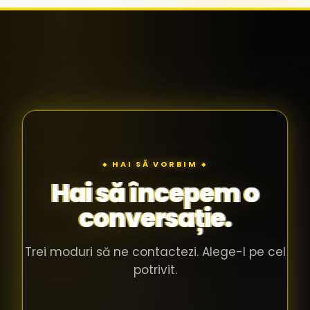
◆ HAI SĂ VORBIM ◆
Hai să începem o
conversație.
Trei moduri să ne contactezi. Alege-l pe cel
potrivit.