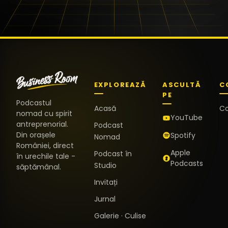
EXPLOREAZĂ
ASCULTĂ
C
PE
Podcastul
Acasă
C
nomad cu spirit
YouTube
antreprenorial.
Podcast
Din orașele
Spotify
Nomad
României, direct
Apple
Podcast în
în urechile tale -
Podcasts
Studio
săptămânal.
Invitați
Jurnal
Galerie · Culise