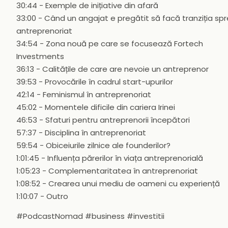
30:44 - Exemple de inițiative din afară
33:00 - Când un angajat e pregătit să facă tranziția spr
antreprenoriat
34:54 - Zona nouă pe care se focusează Fortech
Investments
36:13 - Calitățile de care are nevoie un antreprenor
39:53 - Provocările în cadrul start-upurilor
42:14 - Feminismul în antreprenoriat
45:02 - Momentele dificile din cariera Irinei
46:53 - Sfaturi pentru antreprenorii începători
57:37 - Disciplina în antreprenoriat
59:54 - Obiceiurile zilnice ale founderilor?
1:01:45 - Influența părerilor în viața antreprenorială
1:05:23 - Complementaritatea în antreprenoriat
1:08:52 - Crearea unui mediu de oameni cu experiență
1:10:07 - Outro
#PodcastNomad #business #investitii