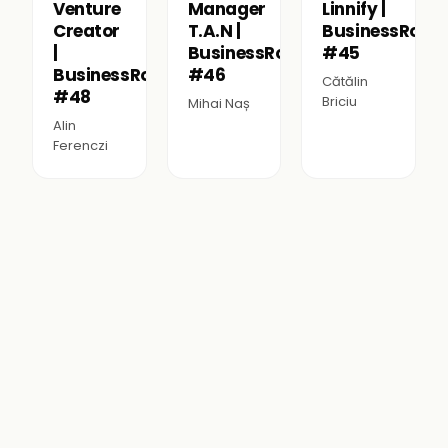
Venture
Manager
Linnify |
Creator
T.A.N |
BusinessRoom
|
BusinessRoomPodcast
#45
BusinessRoomPodcast
#46
Cătălin
#48
Briciu
Mihai Naș
Alin
Ferenczi