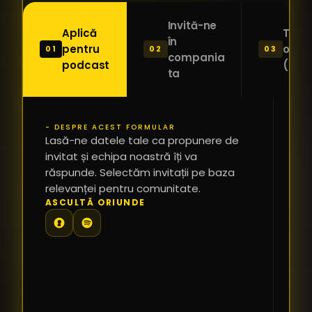
Invită-ne
Aplică
Trimi
în
pentru
o ide
01
02
03
compania
podcast
(Pitc
ta
- DESPRE ACEST FORMULAR
PR
Lasă-ne datele tale ca propunere de
*
invitat și echipa noastră îți va
răspunde. Selectăm invitații pe baza
relevanței pentru comunitate.
TE
ASCULTĂ ORIUNDE
PR
PE