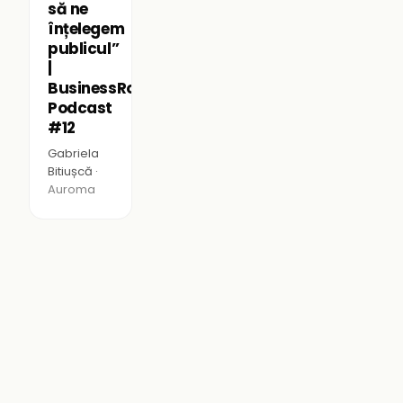
să ne
înțelegem
publicul”
|
BusinessRoom
Podcast
#12
Gabriela
Bitiușcă ·
Auroma