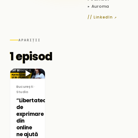
▸ Auroma
// LinkedIn ↗
APARIȚII
1 episod
▶
București ·
Studio
”Libertatea
de
exprimare
din
online
ne ajută