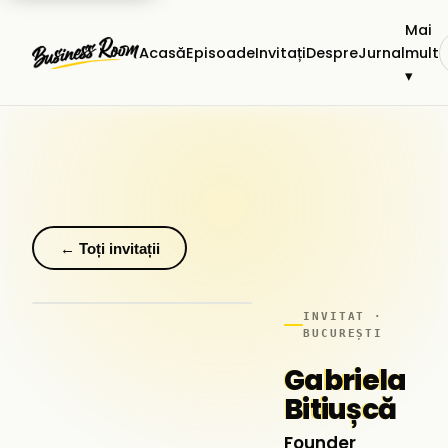
Mai
Acasă
Episoade
Invitați
Despre
Jurnal
mult
▾
← Toți invitații
INVITAT ·
BUCUREȘTI
Gabriela
Bitiușcă
Founder