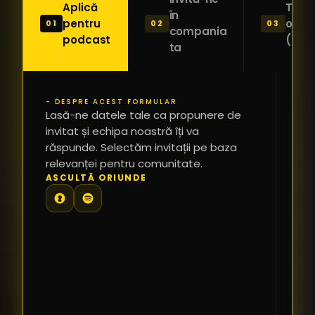
Aplică
Trimi
în
pentru
o ide
01
02
03
compania
podcast
(Pitc
ta
- DESPRE ACEST FORMULAR
PR
Lasă-ne datele tale ca propunere de
*
invitat și echipa noastră îți va
răspunde. Selectăm invitații pe baza
relevanței pentru comunitate.
TE
ASCULTĂ ORIUNDE
PR
PE