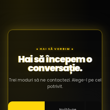
◆ HAI SĂ VORBIM ◆
Hai să începem o
conversație.
Trei moduri să ne contactezi. Alege-l pe cel
potrivit.
Invită-ne