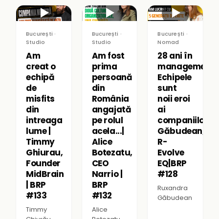
▶
▶
▶
București ·
București ·
București ·
Studio
Studio
Nomad
Am
Am fost
28 ani în
creat o
prima
management:
echipă
persoană
Echipele
de
din
sunt
misfits
România
noii eroi
din
angajată
ai
intreaga
pe rolul
companiilor|R
lume |
acela...|
Găbudean,
Timmy
Alice
R-
Ghiurau,
Botezatu,
Evolve
Founder
CEO
EQ|BRP
MidBrain
Narrio |
#128
| BRP
BRP
Ruxandra
#133
#132
Găbudean
Timmy
Alice