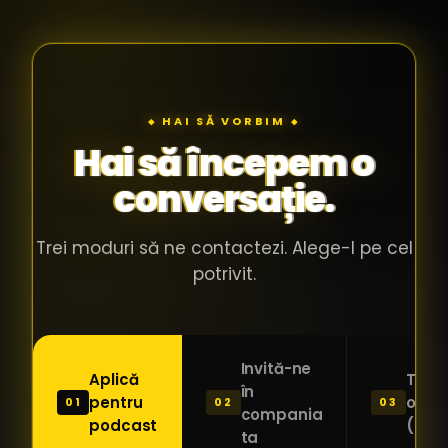
◆ HAI SĂ VORBIM ◆
Hai să începem o
conversație.
Trei moduri să ne contactezi. Alege-l pe cel
potrivit.
Invită-ne
Aplică
Trimi
în
pentru
o ide
01
02
03
compania
podcast
(Pitc
ta