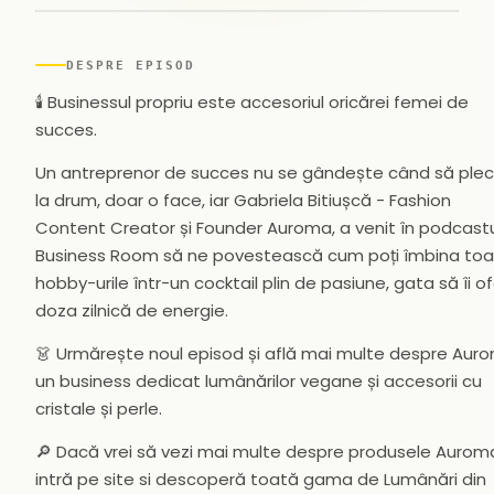
▶
DESPRE EPISOD
🕯️ Businessul propriu este accesoriul oricărei femei de
succes.
Un antreprenor de succes nu se gândește când să ple
la drum, doar o face, iar Gabriela Bitiușcă - Fashion
Content Creator și Founder Auroma, a venit în podcast
Business Room să ne povestească cum poți îmbina to
hobby-urile într-un cocktail plin de pasiune, gata să îi o
doza zilnică de energie.
👗 Urmărește noul episod și află mai multe despre Aur
un business dedicat lumânărilor vegane și accesorii cu
cristale și perle.
🔎 Dacă vrei să vezi mai multe despre produsele Aurom
intră pe site si descoperă toată gama de Lumânări din