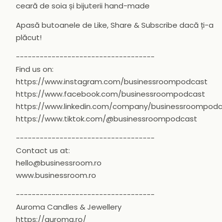
ceară de soia și bijuterii hand-made
Apasă butoanele de Like, Share & Subscribe dacă ți-a
plăcut!
-----------------------------------
Find us on:
https://www.instagram.com/businessroompodcast
https://www.facebook.com/businessroompodcast
https://www.linkedin.com/company/businessroompod
https://www.tiktok.com/@businessroompodcast
-----------------------------------
Contact us at:
hello@businessroom.ro
www.businessroom.ro
-----------------------------------
Auroma Candles & Jewellery
https://auroma.ro/