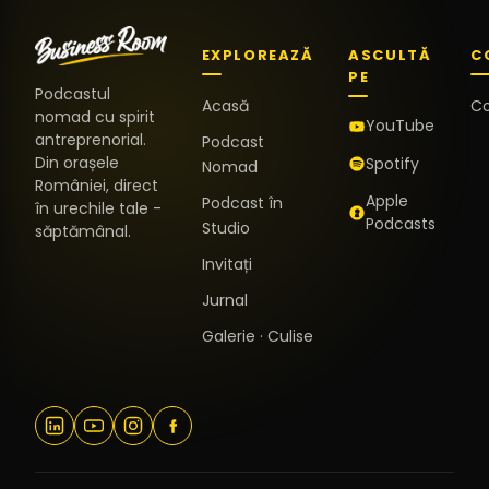
EXPLOREAZĂ
ASCULTĂ
C
PE
Podcastul
Acasă
C
nomad cu spirit
YouTube
antreprenorial.
Podcast
Din orașele
Spotify
Nomad
României, direct
Apple
Podcast în
în urechile tale -
Podcasts
Studio
săptămânal.
Invitați
Jurnal
Galerie · Culise