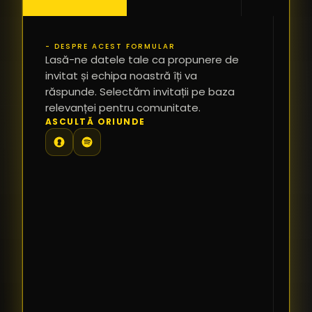
- DESPRE ACEST FORMULAR
PR
Lasă-ne datele tale ca propunere de
*
invitat și echipa noastră îți va
răspunde. Selectăm invitații pe baza
relevanței pentru comunitate.
TE
ASCULTĂ ORIUNDE
PR
PE
PR
LI