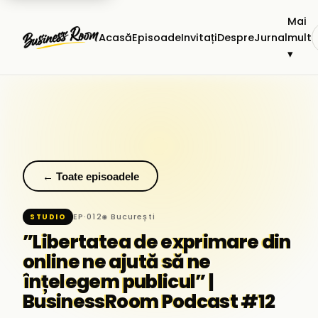
Mai
Acasă
Episoade
Invitați
Despre
Jurnal
mult
▾
← Toate episoadele
EP·012
◉ București
STUDIO
”Libertatea de exprimare din
online ne ajută să ne
înțelegem publicul” |
BusinessRoom Podcast #12