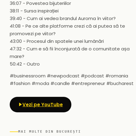
36:07 - Povestea bijuteriilor
38:11 - Sursa inspirației
39:40 - Cum ai vedea brandul Auroma în viitor?
41:08 - Pe ce alte platforme crezi că ai putea să te
promovezi pe viitor?
43:00 - Procesul din spatele unei lumânări
47:32 - Cum e să fii înconjurată de o comunitate așa
mare?
50:42 - Outro
#businessroom #newpodcast #podcast #romania
#fashion #moda #candle #entrepreneur #bucharest
Vezi pe YouTube
MAI MULTE DIN BUCUREȘTI