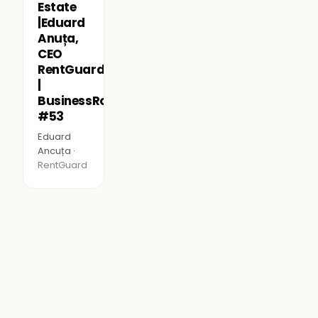
Estate
|Eduard
Anuța,
CEO
RentGuard
|
BusinessRoomPodcast
#53
Eduard
Ancuța ·
RentGuard