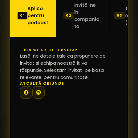
Invită-ne
Aplică
Trimi
în
pentru
o ide
01
02
03
compania
podcast
(Pitc
ta
- DESPRE ACEST FORMULAR
PR
Lasă-ne datele tale ca propunere de
*
invitat și echipa noastră îți va
răspunde. Selectăm invitații pe baza
relevanței pentru comunitate.
TE
ASCULTĂ ORIUNDE
PR
PE