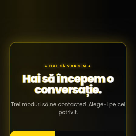
◆ HAI SĂ VORBIM ◆
Hai să începem o
conversație.
Trei moduri să ne contactezi. Alege-l pe cel
potrivit.