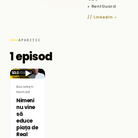
▸ RentGuard
// LinkedIn ↗
APARIȚII
1 episod
▶
București ·
Nomad
Nimeni
nu vine
să
educe
piața de
Real