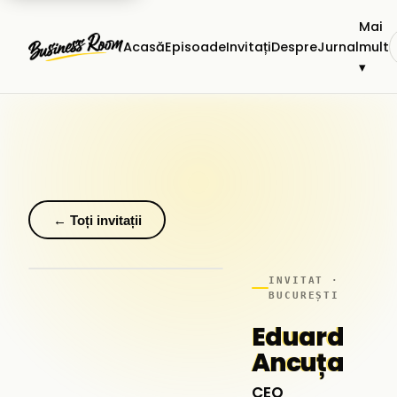
Mai
Acasă
Episoade
Invitați
Despre
Jurnal
mult
▾
← Toți invitații
INVITAT ·
BUCUREȘTI
Eduard
Ancuța
CEO