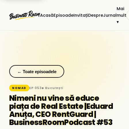
Mai
Acasă
Episoade
Invitați
Despre
Jurnal
mult
▾
← Toate episoadele
EP·053
◉ București
NOMAD
Nimeni nu vine să educe
piața de Real Estate |Eduard
Anuța, CEO RentGuard |
BusinessRoomPodcast #53