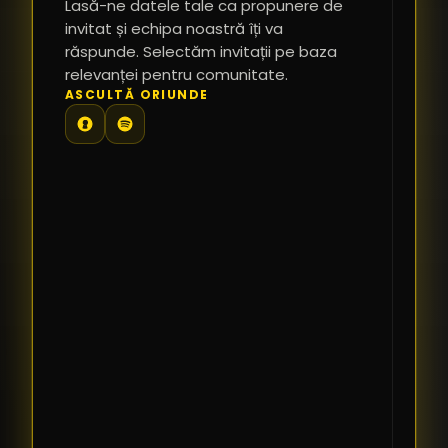
Lasă-ne datele tale ca propunere de
*
invitat și echipa noastră îți va
răspunde. Selectăm invitații pe baza
relevanței pentru comunitate.
TE
ASCULTĂ ORIUNDE
PR
PE
PR
LI
SI
CO