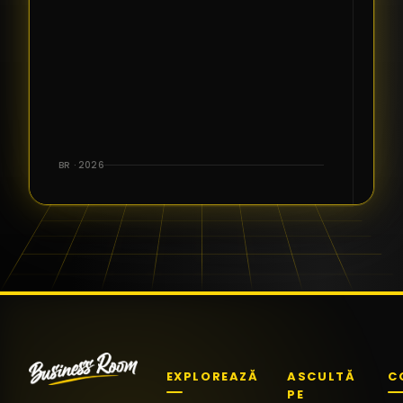
BR · 2026
EXPLOREAZĂ
ASCULTĂ
C
PE