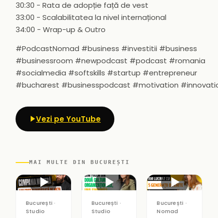
30:30 - Rata de adopție față de vest
33:00 - Scalabilitatea la nivel internațional
34:00 - Wrap-up & Outro
#PodcastNomad #business #investitii #business
#businessroom #newpodcast #podcast #romania
#socialmedia #softskills #startup #entrepreneur
#bucharest #businesspodcast #motivation #innovati
Vezi pe YouTube
MAI MULTE DIN BUCUREȘTI
▶
▶
▶
București ·
București ·
București ·
Studio
Studio
Nomad