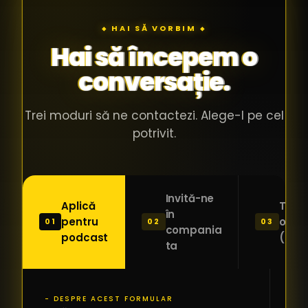
◆ HAI SĂ VORBIM ◆
Hai să începem o
conversație.
Trei moduri să ne contactezi. Alege-l pe cel
potrivit.
Invită-ne
Aplică
Trimi
în
pentru
o ide
01
02
03
compania
podcast
(Pitc
ta
- DESPRE ACEST FORMULAR
PR