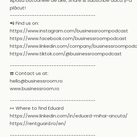
Apasă butoanele de Like, Share & Subscribe dacă ți-a
plăcut!
-----------------------------------
📲 Find us on:
https://www.instagram.com/businessroompodcast
https://www.facebook.com/businessroompodcast
https://www.linkedin.com/company/businessroompod
https://www.tiktok.com/@businessroompodcast
-----------------------------------
☎️ Contact us at:
hello@businessroom.ro
www.businessroom.ro
-----------------------------------
👀 Where to find Eduard
https://www.linkedin.com/in/eduard-mihai-ancuta/
https://rentguard.ro/en/
-----------------------------------