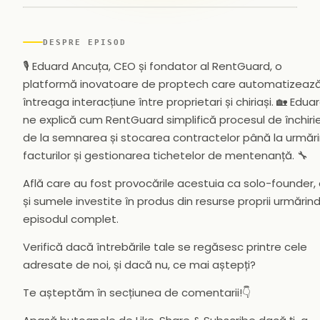
▶
DESPRE EPISOD
🎙️ Eduard Ancuța, CEO și fondator al RentGuard, o
platformă inovatoare de proptech care automatizeaz
întreaga interacțiune între proprietari și chiriași. 🏡 Edua
ne explică cum RentGuard simplifică procesul de închirie
de la semnarea și stocarea contractelor până la urmăr
facturilor și gestionarea tichetelor de mentenanță. 🔧
Află care au fost provocările acestuia ca solo-founder,
și sumele investite în produs din resurse proprii urmărin
episodul complet.
Verifică dacă întrebările tale se regăsesc printre cele
adresate de noi, și dacă nu, ce mai aștepți?
Te așteptăm în secțiunea de comentarii!👇