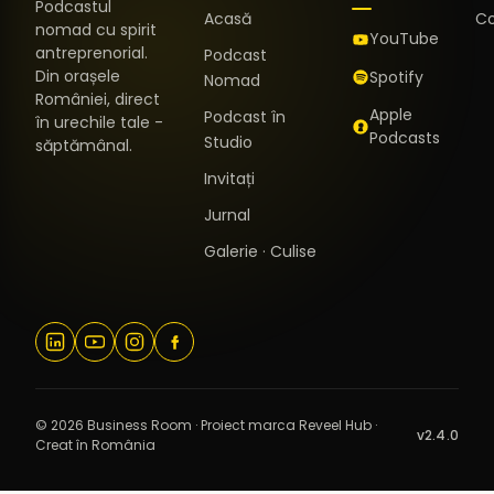
Podcastul
Acasă
C
nomad cu spirit
YouTube
antreprenorial.
Podcast
Din orașele
Spotify
Nomad
României, direct
Apple
Podcast în
în urechile tale -
Podcasts
Studio
săptămânal.
Invitați
Jurnal
Galerie · Culise
© 2026 Business Room · Proiect marca Reveel Hub ·
v2.4.0
Creat în România