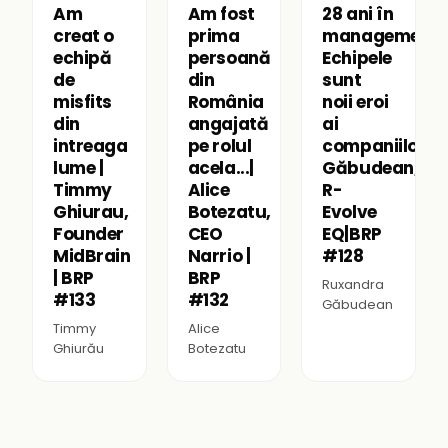
Am
Am fost
28 ani în
creat o
prima
management:
echipă
persoană
Echipele
de
din
sunt
misfits
România
noii eroi
din
angajată
ai
intreaga
pe rolul
companiilor|R
lume |
acela...|
Găbudean,
Timmy
Alice
R-
Ghiurau,
Botezatu,
Evolve
Founder
CEO
EQ|BRP
MidBrain
Narrio |
#128
| BRP
BRP
Ruxandra
#133
#132
Găbudean
Timmy
Alice
Ghiurău
Botezatu