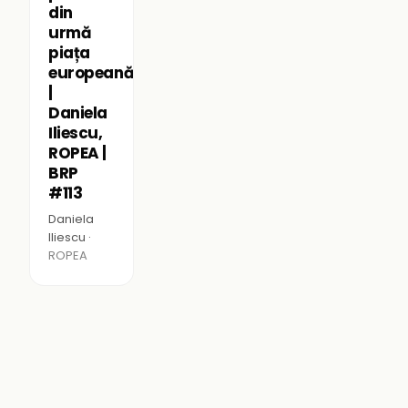
din
urmă
piața
europeană?
|
Daniela
Iliescu,
ROPEA |
BRP
#113
Daniela
Iliescu ·
ROPEA