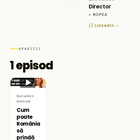
Director
▸ ROPEA
// LinkedIn ↗
APARIȚII
1 episod
▶
București ·
Nomad
Cum
poate
România
să
prindă