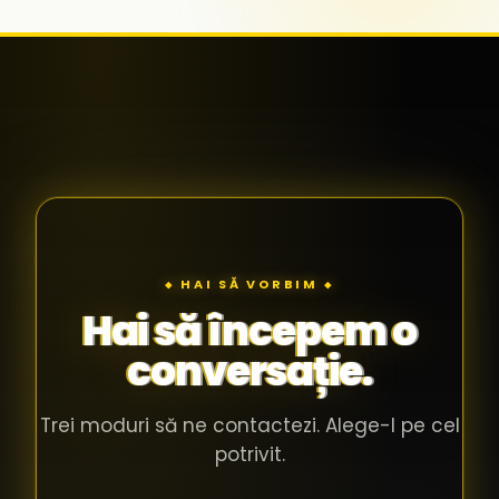
◆ HAI SĂ VORBIM ◆
Hai să începem o
conversație.
Trei moduri să ne contactezi. Alege-l pe cel
potrivit.