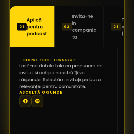
Invită-ne
Aplică
Trimi
în
pentru
o ide
01
02
03
compania
podcast
(Pitc
ta
- DESPRE ACEST FORMULAR
PR
Lasă-ne datele tale ca propunere de
*
invitat și echipa noastră îți va
răspunde. Selectăm invitații pe baza
relevanței pentru comunitate.
TE
ASCULTĂ ORIUNDE
PR
PE