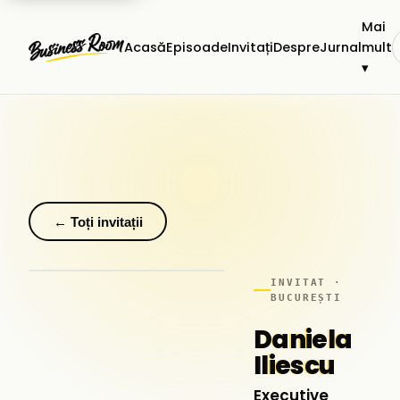
Mai
Acasă
Episoade
Invitați
Despre
Jurnal
mult
▾
← Toți invitații
INVITAT ·
BUCUREȘTI
Daniela
Iliescu
Executive