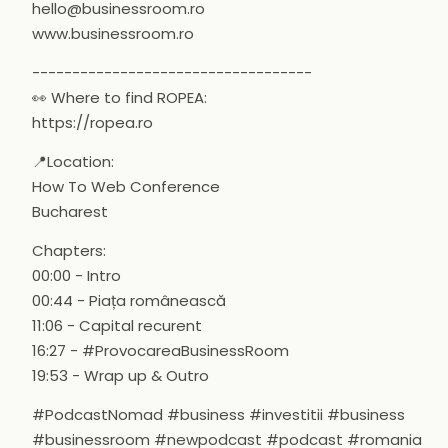
hello@businessroom.ro
www.businessroom.ro
-----------------------------------
👀 Where to find ROPEA:
https://ropea.ro
📍Location:
How To Web Conference
Bucharest
Chapters:
00:00 - Intro
00:44 - Piața românească
11:06 - Capital recurent
16:27 - #ProvocareaBusinessRoom
19:53 - Wrap up & Outro
#PodcastNomad #business #investitii #business
#businessroom #newpodcast #podcast #romania