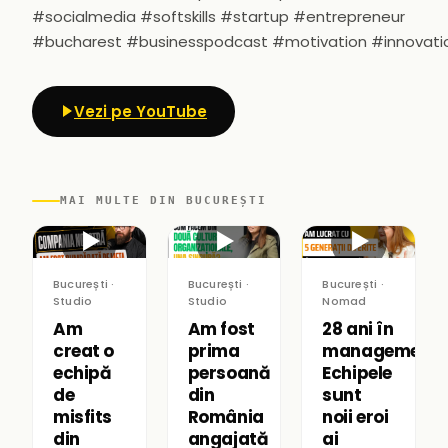
#socialmedia #softskills #startup #entrepreneur
#bucharest #businesspodcast #motivation #innovati
Vezi pe YouTube
MAI MULTE DIN BUCUREȘTI
▶
▶
▶
București ·
București ·
București ·
Studio
Studio
Nomad
Am
Am fost
28 ani în
creat o
prima
management:
echipă
persoană
Echipele
de
din
sunt
misfits
România
noii eroi
din
angajată
ai