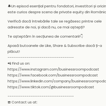
🔔Un episod esențial pentru fondatori, investitori și orici
este curios despre scena de private equity din România
Verifică dacă întrebările tale se regăsesc printre cele
adresate de noi, și dacă nu, ce mai aștepți?
Te așteptăm în secțiunea de comentarii!👇
Apasă butoanele de Like, Share & Subscribe dacă ți-a
plăcut!
-----------------------------------
📲 Find us on:
https://www.instagram.com/businessroompodcast
https://www.facebook.com/businessroompodcast
https://www.linkedin.com/company/businessroompod
https://www.tiktok.com/@businessroompodcast
-----------------------------------
☎️ Contact us at: