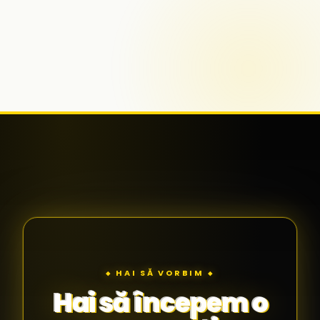
◆ HAI SĂ VORBIM ◆
Hai să începem o