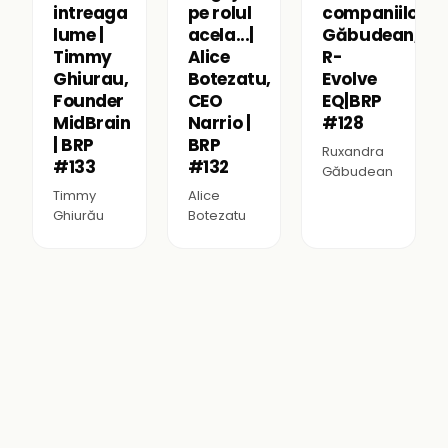
intreaga
pe rolul
companiilor|R
lume |
acela...|
Găbudean,
Timmy
Alice
R-
Ghiurau,
Botezatu,
Evolve
Founder
CEO
EQ|BRP
MidBrain
Narrio |
#128
| BRP
BRP
Ruxandra
#133
#132
Găbudean
Timmy
Alice
Ghiurău
Botezatu