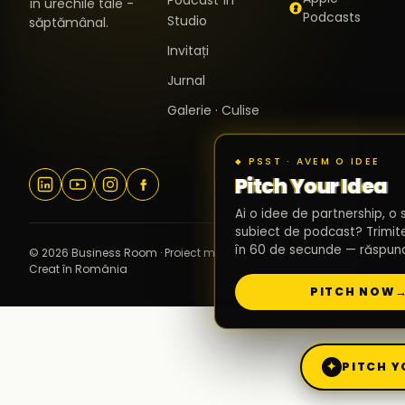
în urechile tale -
Podcasts
Studio
săptămânal.
Invitați
Jurnal
Galerie · Culise
◆ PSST · AVEM O IDEE
Pitch Your Idea
Ai o idee de partnership, o 
subiect de podcast? Trimit
în 60 de secunde — răspund
© 2026 Business Room · Proiect marca Reveel Hub ·
v2.4.0
Creat în România
PITCH NOW
✦
PITCH Y