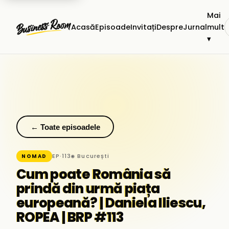
Mai
Acasă
Episoade
Invitați
Despre
Jurnal
mult
▾
← Toate episoadele
EP·113
◉ București
NOMAD
Cum poate România să
prindă din urmă piața
europeană? | Daniela Iliescu,
ROPEA | BRP #113