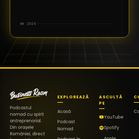
BR · 2026
EXPLOREAZĂ
ASCULTĂ
C
PE
Podcastul
Acasă
C
nomad cu spirit
YouTube
antreprenorial.
Podcast
Din orașele
Spotify
Nomad
României, direct
Apple
Podcast în