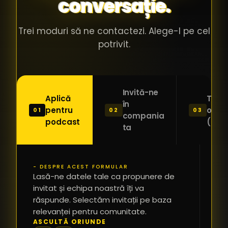
conversație.
Trei moduri să ne contactezi. Alege-l pe cel
potrivit.
Invită-ne
Aplică
Trimi
în
pentru
o ide
01
02
03
compania
podcast
(Pitc
ta
- DESPRE ACEST FORMULAR
PR
Lasă-ne datele tale ca propunere de
*
invitat și echipa noastră îți va
răspunde. Selectăm invitații pe baza
relevanței pentru comunitate.
TE
ASCULTĂ ORIUNDE