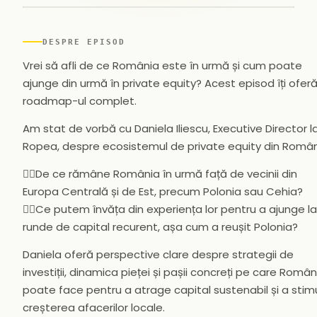
▶
DESPRE EPISOD
Vrei să afli de ce România este în urmă și cum poate
ajunge din urmă în private equity? Acest episod îți ofer
roadmap-ul complet.
Am stat de vorbă cu Daniela Iliescu, Executive Director l
Ropea, despre ecosistemul de private equity din Român
👉🏻De ce rămâne România în urmă față de vecinii din
Europa Centrală și de Est, precum Polonia sau Cehia?
👉🏻Ce putem învăța din experiența lor pentru a ajunge la 
runde de capital recurent, așa cum a reușit Polonia?
Daniela oferă perspective clare despre strategii de
investiții, dinamica pieței și pașii concreți pe care Români
poate face pentru a atrage capital sustenabil și a stim
creșterea afacerilor locale.