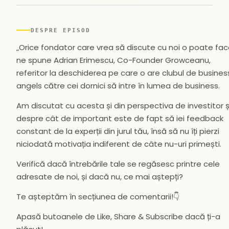
▶
DESPRE EPISOD
„Orice fondator care vrea să discute cu noi o poate fac
ne spune Adrian Erimescu, Co-Founder Growceanu,
referitor la deschiderea pe care o are clubul de busines
angels către cei dornici să intre în lumea de business.
Am discutat cu acesta și din perspectiva de investitor ș
despre cât de important este de fapt să iei feedback
constant de la experții din jurul tău, însă să nu îți pierzi
niciodată motivația indiferent de câte nu-uri primești.
Verifică dacă întrebările tale se regăsesc printre cele
adresate de noi, și dacă nu, ce mai aștepți?
Te așteptăm în secțiunea de comentarii!👇
Apasă butoanele de Like, Share & Subscribe dacă ți-a