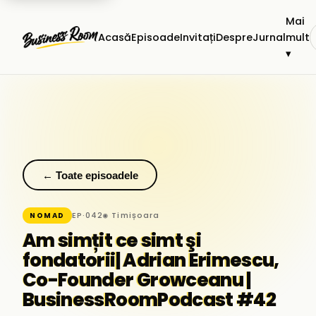
Mai
Acasă
Episoade
Invitați
Despre
Jurnal
mult
▾
← Toate episoadele
EP·042
◉ Timișoara
NOMAD
Am simțit ce simt şi
fondatorii| Adrian Erimescu,
Co-Founder Growceanu |
BusinessRoomPodcast #42