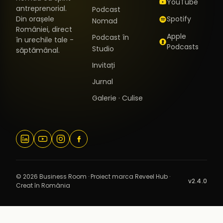
YouTube
antreprenorial.
Podcast
Din orașele
Spotify
Nomad
României, direct
Apple
Podcast în
în urechile tale -
Podcasts
Studio
săptămânal.
Invitați
Jurnal
Galerie · Culise
© 2026 Business Room · Proiect marca Reveel Hub ·
v2.4.0
Creat în România