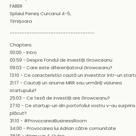
FABER
Splaiul Peneș Curcanul 4-5,
Timișoara
-----------------------------------
Chapters:
00:00 - Intro
00:59 - Despre Fondul de investiții Growceanu
09:03 - Care este diferențiatorul Growceanu?
13:10 - Ce caracteristici caută un investitor într-un star
21:17 - Cautați un anume MRR sau urmăriți viziunea
startupului?
25:03 - Ce teză de investiții are Growceanu?
27:10 - Ce startup-uri din portofoliul vostru v-au surprins
plăcut?
31:10 - #ProvocareaBusinessRoom
34:00 - Provocarea lui Adrian către comunitate
38:15 - Wrap-up & Outro