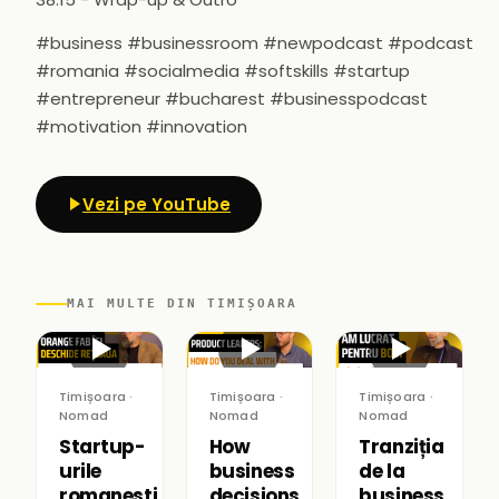
#business #businessroom #newpodcast #podcast
#romania #socialmedia #softskills #startup
#entrepreneur #bucharest #businesspodcast
#motivation #innovation
Vezi pe YouTube
MAI MULTE DIN TIMIȘOARA
▶
▶
▶
Timișoara ·
Timișoara ·
Timișoara ·
Nomad
Nomad
Nomad
Startup-
How
Tranziția
urile
business
de la
romanesti
decisions
business