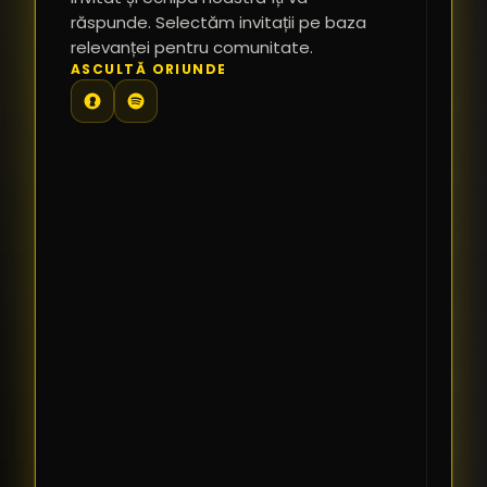
răspunde. Selectăm invitații pe baza
relevanței pentru comunitate.
TE
ASCULTĂ ORIUNDE
PR
PE
PR
LI
SI
CO