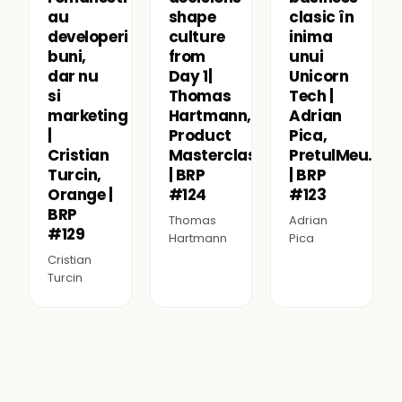
au
shape
clasic în
developeri
culture
inima
buni,
from
unui
dar nu
Day 1|
Unicorn
si
Thomas
Tech |
marketing
Hartmann,
Adrian
|
Product
Pica,
Cristian
Masterclass
PretulMeu.ro
Turcin,
| BRP
| BRP
Orange |
#124
#123
BRP
Thomas
Adrian
#129
Hartmann
Pica
Cristian
Turcin