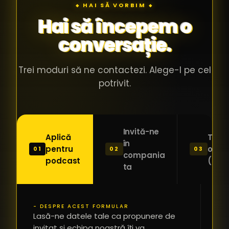
◆ HAI SĂ VORBIM ◆
Hai să începem o
conversație.
Trei moduri să ne contactezi. Alege-l pe cel
potrivit.
Invită-ne
Aplică
Trimi
în
pentru
o ide
01
02
03
compania
podcast
(Pitc
ta
- DESPRE ACEST FORMULAR
PR
Lasă-ne datele tale ca propunere de
*
invitat și echipa noastră îți va