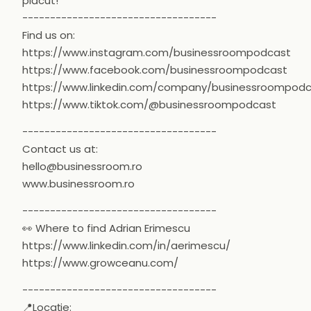
plăcut!
-----------------------------------
Find us on:
https://www.instagram.com/businessroompodcast
https://www.facebook.com/businessroompodcast
https://www.linkedin.com/company/businessroompod
https://www.tiktok.com/@businessroompodcast
-----------------------------------
Contact us at:
hello@businessroom.ro
www.businessroom.ro
-----------------------------------
👀 Where to find Adrian Erimescu
https://www.linkedin.com/in/aerimescu/
https://www.growceanu.com/
-----------------------------------
📍Locație: