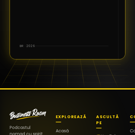
BR · 2026
EXPLOREAZĂ
ASCULTĂ
C
PE
Podcastul
Acasă
C
nomad cu spirit