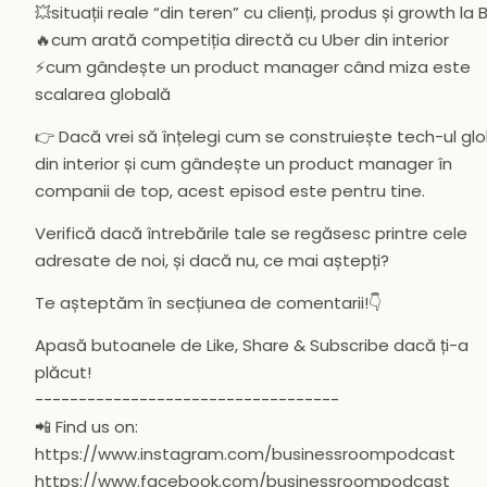
💥situații reale “din teren” cu clienți, produs și growth la 
🔥cum arată competiția directă cu Uber din interior
⚡cum gândește un product manager când miza este
scalarea globală
👉 Dacă vrei să înțelegi cum se construiește tech-ul glo
din interior și cum gândește un product manager în
companii de top, acest episod este pentru tine.
Verifică dacă întrebările tale se regăsesc printre cele
adresate de noi, și dacă nu, ce mai aștepți?
Te așteptăm în secțiunea de comentarii!👇
Apasă butoanele de Like, Share & Subscribe dacă ți-a
plăcut!
-----------------------------------
📲 Find us on:
https://www.instagram.com/businessroompodcast
https://www.facebook.com/businessroompodcast