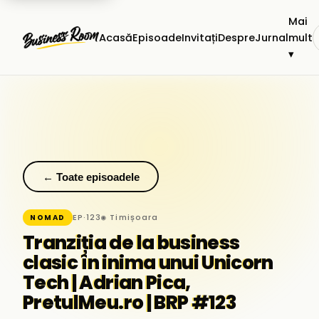
Mai
Acasă
Episoade
Invitați
Despre
Jurnal
mult
▾
← Toate episoadele
EP·123
◉ Timișoara
NOMAD
Tranziția de la business
clasic în inima unui Unicorn
Tech | Adrian Pica,
PretulMeu.ro | BRP #123