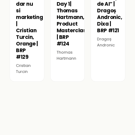
dar nu
Day 1|
de AI” |
si
Thomas
Dragoș
marketing
Hartmann,
Andronic,
|
Product
Dixa |
Cristian
Masterclass
BRP #121
Turcin,
| BRP
Dragoș
Orange |
#124
Andronic
BRP
Thomas
#129
Hartmann
Cristian
Turcin