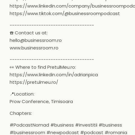
https://www.linkedin.com/company/businessroompod
https://www.tiktok.com/@businessroompodcast
-----------------------------------
☎️ Contact us at:
hello@businessroom.ro
www.businessroom.ro
-----------------------------------
👀 Where to find PretulMeu.ro:
https://www.linkedin.com/in/adrianpica
https://pretulmeu.ro/
📍Location:
Prow Conference, Timisoara
Chapters:
#PodcastNomad #business #investitii #business
#businessroom #newpodcast #podcast #romania