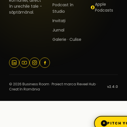
României, direct
Apple
Podcast în
în urechile tale -
Podcasts
Studio
săptămânal.
Invitați
Jurnal
Galerie · Culise
© 2026 Business Room · Proiect marca Reveel Hub ·
v2.4.0
Creat în România
✦
PITCH Y