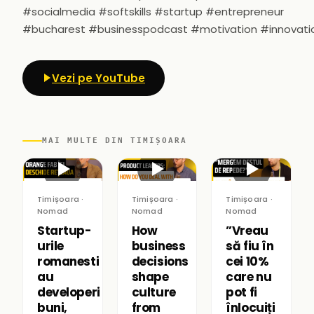
#socialmedia #softskills #startup #entrepreneur
#bucharest #businesspodcast #motivation #innovati
Vezi pe YouTube
MAI MULTE DIN TIMIȘOARA
▶
▶
▶
Timișoara ·
Timișoara ·
Timișoara ·
Nomad
Nomad
Nomad
Startup-
How
”Vreau
urile
business
să fiu în
romanesti
decisions
cei 10%
au
shape
care nu
developeri
culture
pot fi
buni,
from
înlocuiți