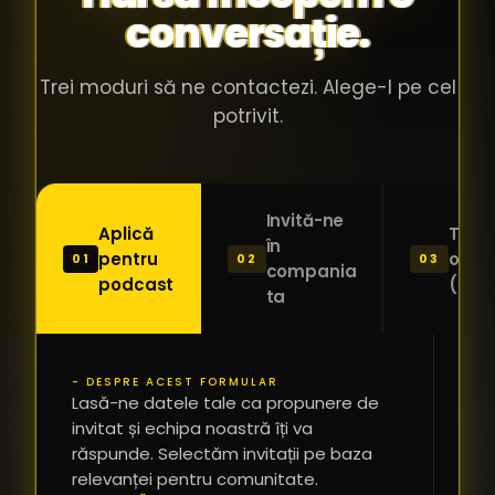
conversație.
Trei moduri să ne contactezi. Alege-l pe cel
potrivit.
Invită-ne
Aplică
Trimi
în
pentru
o ide
01
02
03
compania
podcast
(Pitc
ta
- DESPRE ACEST FORMULAR
PR
Lasă-ne datele tale ca propunere de
*
invitat și echipa noastră îți va
răspunde. Selectăm invitații pe baza
relevanței pentru comunitate.
TE