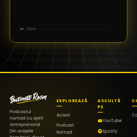
BR · 2026
EXPLOREAZĂ
ASCULTĂ
C
PE
Podcastul
Acasă
C
nomad cu spirit
YouTube
antreprenorial.
Podcast
Din orașele
Spotify
Nomad