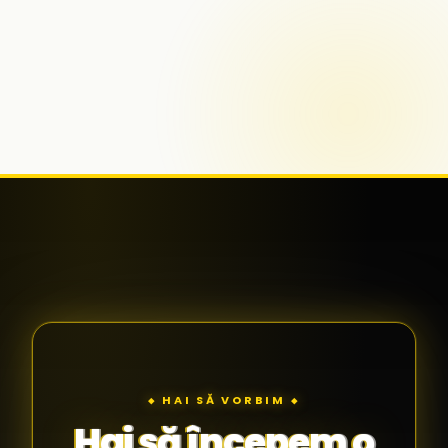
◆ HAI SĂ VORBIM ◆
Hai să începem o