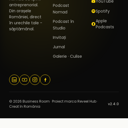
YouTube
antreprenorial.
Podcast
Din orașele
Spotify
Nomad
României, direct
Apple
Podcast în
în urechile tale -
Podcasts
Studio
săptămânal.
Invitați
Jurnal
Galerie · Culise
© 2026 Business Room · Proiect marca Reveel Hub ·
v2.4.0
Creat în România