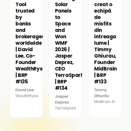
Tool
Solar
creat o
trusted
Panels
echipă
by
to
de
banks
Space
misfits
and
and
din
brokerages
Won
intreaga
worldwide
WMF
lume |
| David
2026 |
Timmy
Lee, Co-
Jasper
Ghiurau,
Founder
Deprez,
Founder
WealthRyse
CEO
MidBrain
| BRP
TerraSpark
| BRP
#135
| BRP
#133
#134
David Lee ·
Timmy
WealthRyse
Ghiurău ·
Jasper
MidBrain AI
Deprez ·
TerraSpark