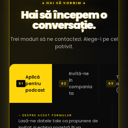
◆ HAI SĂ VORBIM ◆
like a
e
Hai să începem o
discussion
vo
conversație.
with people
în
who were
ca
genuinely
pu
Trei moduri să ne contactezi. Alege-l pe cel
passionate
ca
potrivit.
about what
f
they were
po
building and
s
Invită-ne
sincerely
bu
Aplică
Trimi
în
interested in
mu
pentru
o ide
01
02
03
compania
podcast
(Pitc
getting to
a
ta
know the
c
person on
oc
the other
și
- DESPRE ACEST FORMULAR
PR
Lasă-ne datele tale ca propunere de
*
side of the
a
invitat și echipa noastră îți va