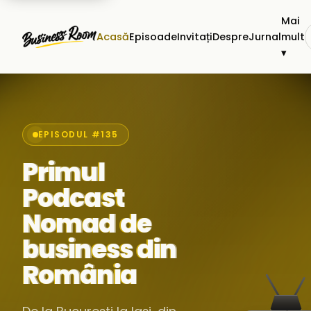
Mai
Acasă
Episoade
Invitați
Despre
Jurnal
mult
▾
EPISODUL #135
Primul
Podcast
Nomad de
business din
România