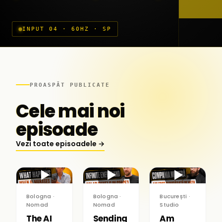
INPUT 04 · 60HZ · SP
PROASPĂT PUBLICATE
Cele mai noi
episoade
Vezi toate episoadele →
▶
▶
▶
Bologna ·
Bologna ·
București ·
Nomad
Nomad
Studio
The AI
Sending
Am