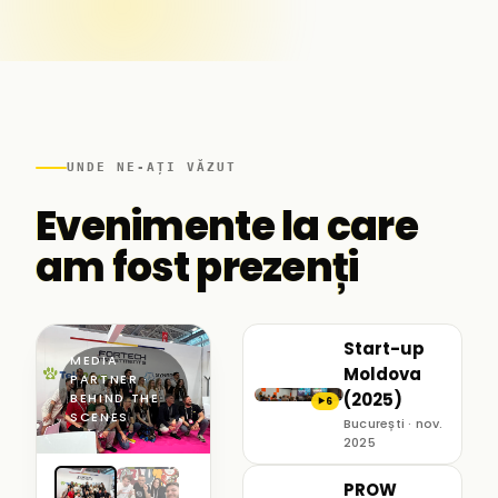
UNDE NE-AȚI VĂZUT
Evenimente la care
am fost prezenți
Start-up
MEDIA
Moldova
PARTNER ·
(2025)
BEHIND THE
6
▶
SCENES
București · nov.
2025
PROW