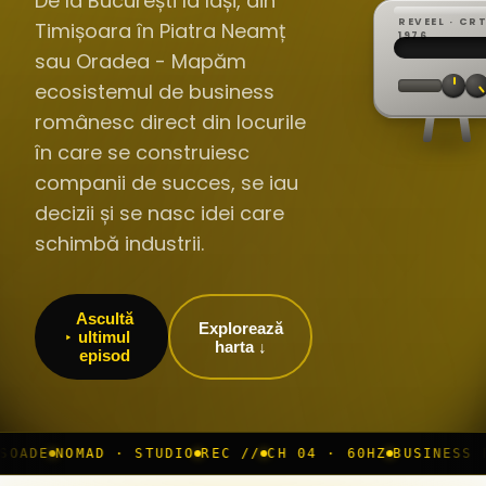
De la București la Iași, din
REVEEL · CR
Timișoara în Piatra Neamț
REC ·
▸
S
1976
BROA
CH·04
TRACKING
0
sau Oradea - Mapăm
// L
·
//
▸
60Hz
ecosistemul de business
românesc direct din locurile
în care se construiesc
companii de succes, se iau
decizii și se nasc idei care
schimbă industrii.
Ascultă
Explorează
ultimul
harta ↓
episod
AD · STUDIO
REC //
CH 04 · 60HZ
BUSINESS ROOM
◆ LIV