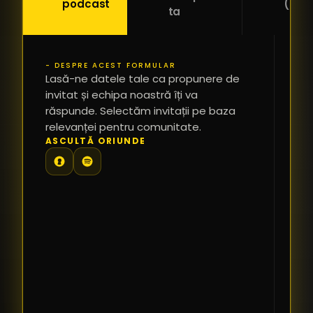
podcast
(Pitc
ta
- DESPRE ACEST FORMULAR
PR
Lasă-ne datele tale ca propunere de
*
invitat și echipa noastră îți va
răspunde. Selectăm invitații pe baza
relevanței pentru comunitate.
TE
ASCULTĂ ORIUNDE
PR
PE
PR
LI