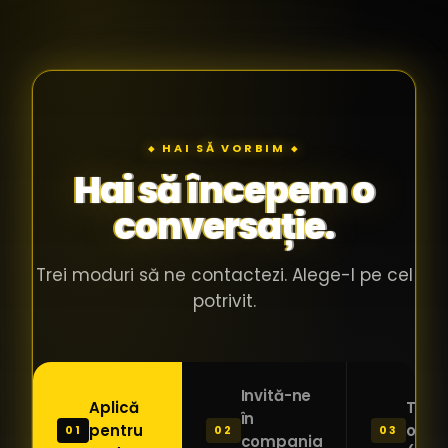
◆ HAI SĂ VORBIM ◆
Hai să începem o
conversație.
Trei moduri să ne contactezi. Alege-l pe cel
potrivit.
Invită-ne
Aplică
Trimi
în
pentru
o ide
01
02
03
compania