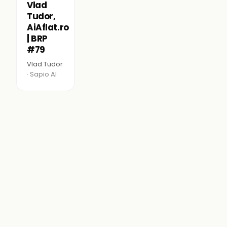
Vlad
Tudor,
AiAflat.ro
| BRP
#79
Vlad Tudor
·
Sapio AI