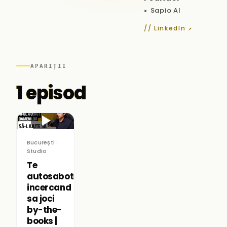
▸ Sapio AI
// LinkedIn ↗
APARIȚII
1 episod
▶
București ·
Studio
Te
autosabotezi
incercand
sa joci
by-the-
books |