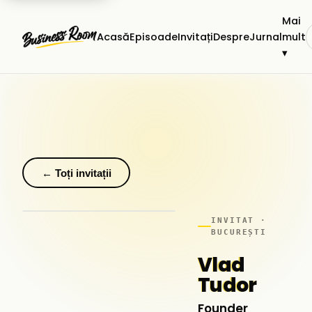
Mai
Acasă
Episoade
Invitați
Despre
Jurnal
mult
▾
← Toți invitații
INVITAT ·
BUCUREȘTI
Vlad
Tudor
Founder