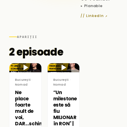
▸ Planable
// LinkedIn ↗
APARIȚII
2 episoade
▶
▶
București ·
București ·
Nomad
Nomad
Ne
”Un
place
milestone
foarte
este să
mult de
fiu
voi,
MILIONAR
DAR...schimbați
în RON" |