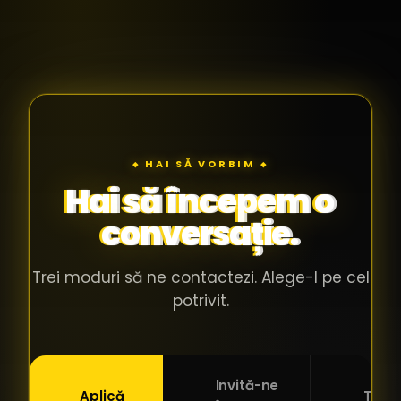
◆ HAI SĂ VORBIM ◆
Hai să începem o
conversație.
Trei moduri să ne contactezi. Alege-l pe cel
potrivit.
Invită-ne
Aplică
Trimi