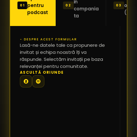
în
pentru
o ide
01
02
03
compania
podcast
(Pitc
ta
- DESPRE ACEST FORMULAR
PR
Lasă-ne datele tale ca propunere de
*
invitat și echipa noastră îți va
răspunde. Selectăm invitații pe baza
relevanței pentru comunitate.
TE
ASCULTĂ ORIUNDE
PR
PE