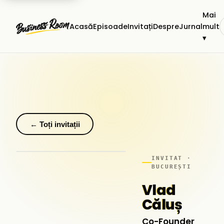
Mai
Acasă
Episoade
Invitați
Despre
Jurnal
mult
▾
← Toți invitații
INVITAT ·
BUCUREȘTI
Vlad
Căluș
Co-Founder