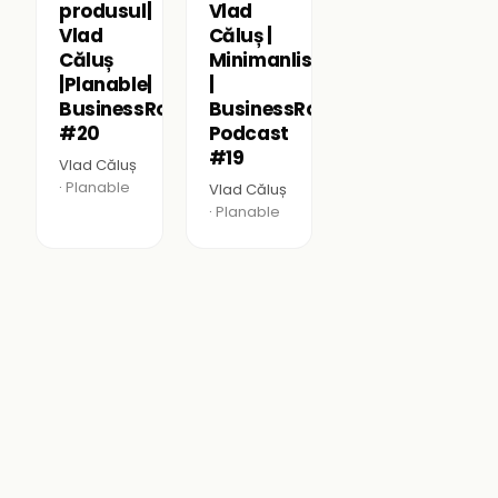
produsul|
Vlad
Vlad
Căluș |
Căluș
Minimanlistu.eu
|Planable|
|
BusinessRoomPodcast
BusinessRoom
#20
Podcast
#19
Vlad Căluș
·
Planable
Vlad Căluș
·
Planable