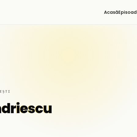
Acasă
Episoad
EȘTI
ndriescu