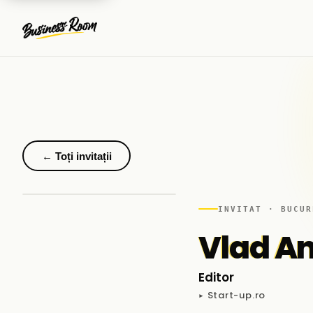
← Toți invitații
INVITAT · BUCUR
Vlad A
Editor
▸ Start-up.ro