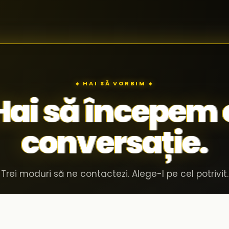
◆ HAI SĂ VORBIM ◆
Hai să începem 
conversație.
Trei moduri să ne contactezi. Alege-l pe cel potrivit.
Invită-ne în compania ta
02