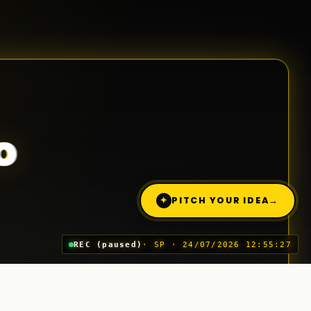
o
✦
PITCH YOUR IDEA
→
REC (paused)
· SP · 24/07/2026 12:55:27
Trimite o idee (Pitch)
03