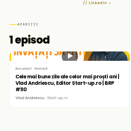
// LinkedIn ↗
APARIȚII
1 episod
▶
București · Nomad
Cele mai bune zile ale celor mai proști ani |
Vlad Andriescu, Editor Start-up.ro | BRP
#110
Vlad Andriescu ·
Start-up.ro