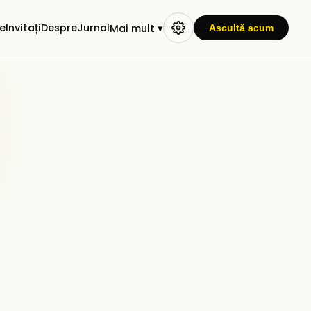
e
Invitați
Despre
Jurnal
Mai mult ▾
Ascultă acum