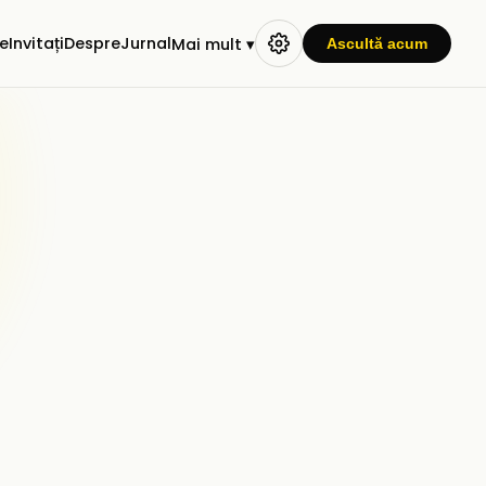
e
Invitați
Despre
Jurnal
Mai mult ▾
Ascultă acum