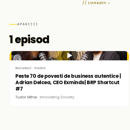
// LinkedIn ↗
APARIȚII
1 episod
▶
București · Studio
Peste 70 de povesti de business autentice |
Adrian Delcea, CEO Exminds| BRP Shortcut
#7
Tudor Mihai ·
Innovating Society