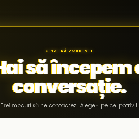
◆ HAI SĂ VORBIM ◆
Hai să începem 
conversație.
Trei moduri să ne contactezi. Alege-l pe cel potrivit.
Invită-ne în compania ta
02