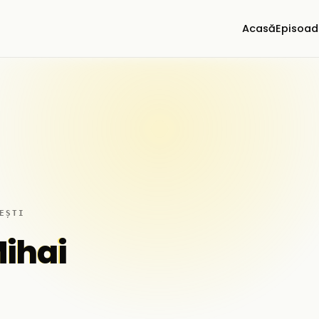
Acasă
Episoad
EȘTI
Mihai