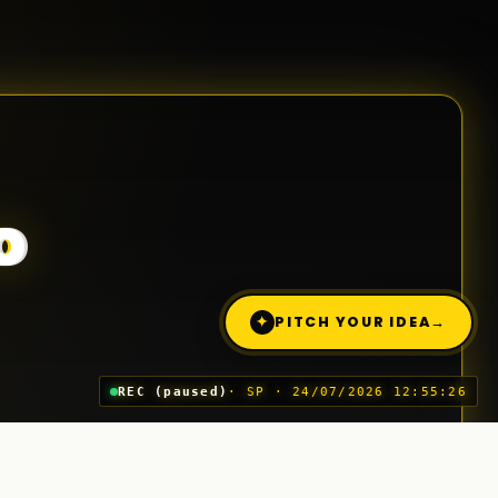
o
✦
PITCH YOUR IDEA
→
REC (paused)
· SP · 24/07/2026 12:55:26
Trimite o idee (Pitch)
03