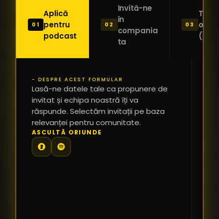
Invită-ne
Aplică
Trimi
în
pentru
o ide
01
02
03
compania
podcast
(Pitc
ta
- DESPRE ACEST FORMULAR
PR
Lasă-ne datele tale ca propunere de
*
invitat și echipa noastră îți va
răspunde. Selectăm invitații pe baza
relevanței pentru comunitate.
TE
ASCULTĂ ORIUNDE
PR
PE