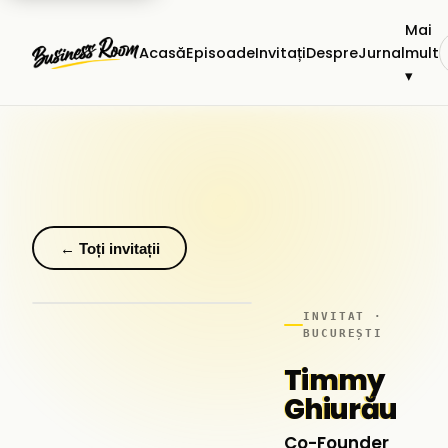
Mai
Acasă
Episoade
Invitați
Despre
Jurnal
mult
▾
← Toți invitații
INVITAT ·
BUCUREȘTI
Timmy
Ghiurău
Co-Founder