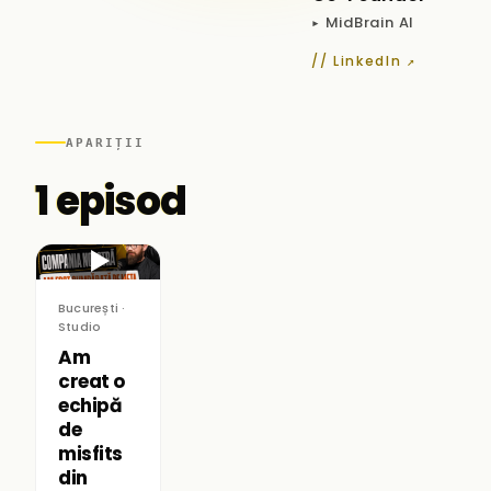
▸ MidBrain AI
// LinkedIn ↗
APARIȚII
1 episod
▶
București ·
Studio
Am
creat o
echipă
de
misfits
din