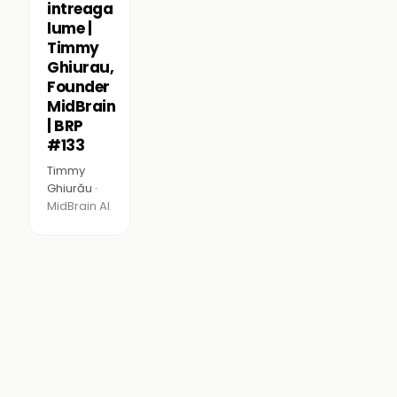
intreaga
lume |
Timmy
Ghiurau,
Founder
MidBrain
| BRP
#133
Timmy
Ghiurău ·
MidBrain AI