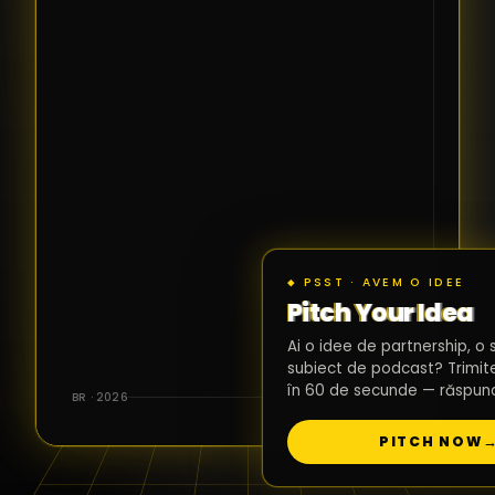
PR
LI
SI
CO
◆ PSST · AVEM O IDEE
Pitch Your Idea
Ai o idee de partnership, o 
subiect de podcast? Trimit
în 60 de secunde — răspund
BR · 2026
PITCH NOW