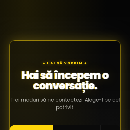
◆ HAI SĂ VORBIM ◆
Hai să începem o
conversație.
Trei moduri să ne contactezi. Alege-l pe cel
potrivit.