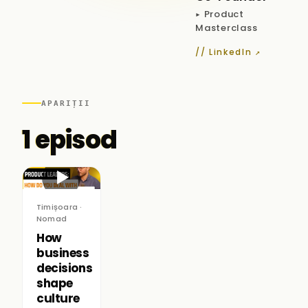
▸ Product
Masterclass
// LinkedIn ↗
APARIȚII
1 episod
▶
Timișoara ·
Nomad
How
business
decisions
shape
culture