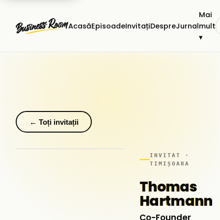
Mai
Acasă
Episoade
Invitați
Despre
Jurnal
mult
▾
← Toți invitații
INVITAT ·
TIMIȘOARA
Thomas
Hartmann
Co-Founder