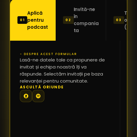
Invită-ne
Aplică
Trimi
în
pentru
o ide
01
02
03
compania
podcast
(Pitc
ta
- DESPRE ACEST FORMULAR
PR
Lasă-ne datele tale ca propunere de
*
invitat și echipa noastră îți va
răspunde. Selectăm invitații pe baza
relevanței pentru comunitate.
TE
ASCULTĂ ORIUNDE
PR
PE