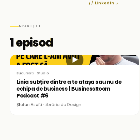
// LinkedIn ↗
APARIȚII
1 episod
▶
București · Studio
Linia subțire dintre a te atașa sau nu de
echipa de business | BusinessRoom
Podcast #6
Ștefan Asafti ·
Librăria de Design