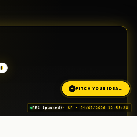
o
✦
PITCH YOUR IDEA
→
REC (paused)
· SP · 24/07/2026 12:55:28
Trimite o idee (Pitch)
03