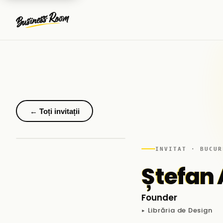
← Toți invitații
INVITAT · BUCUR
Ștefan 
Founder
▸ Librăria de Design