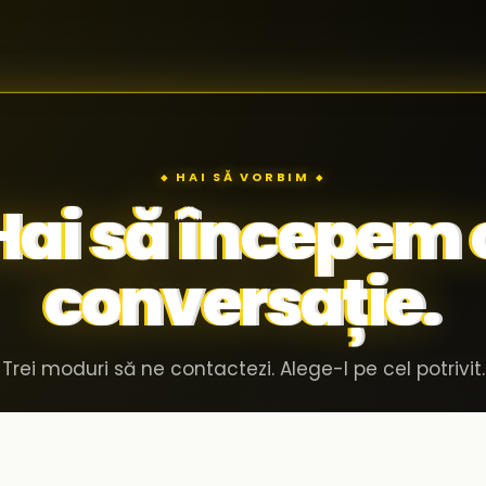
◆ HAI SĂ VORBIM ◆
Hai să începem 
conversație.
Trei moduri să ne contactezi. Alege-l pe cel potrivit.
Invită-ne în compania ta
02