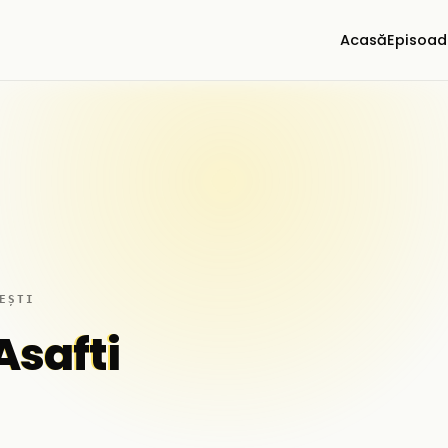
Acasă
Episoad
EȘTI
Asafti