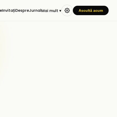
e
Invitați
Despre
Jurnal
Mai mult ▾
Ascultă acum