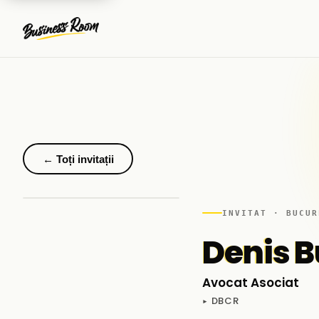
← Toți invitații
INVITAT · BUCUR
Denis B
Avocat Asociat
▸ DBCR