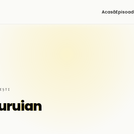
Acasă
Episoad
EȘTI
uruian