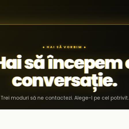
◆ HAI SĂ VORBIM ◆
Hai să începem 
conversație.
Trei moduri să ne contactezi. Alege-l pe cel potrivit.
Invită-ne în compania ta
02