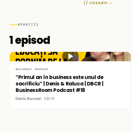
// LinkedIn ↗
APARIȚII
1 episod
▶
București · Nomad
”Primul an în business este unul de
sacrificiu” | Denis & Raluca | DBCR |
BusinessRoom Podcast #18
Denis Buruian ·
DBCR