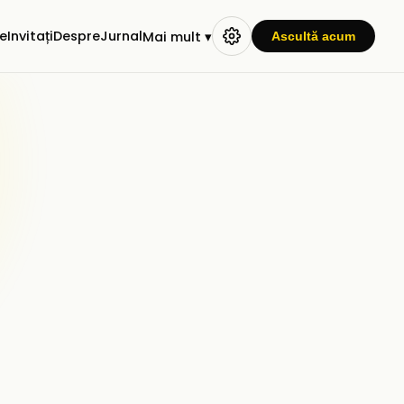
e
Invitați
Despre
Jurnal
Mai mult ▾
Ascultă acum