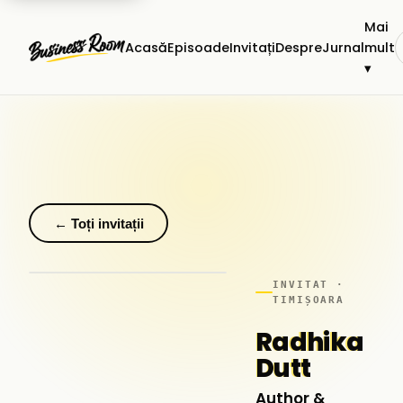
Mai
Acasă
Episoade
Invitați
Despre
Jurnal
mult
▾
← Toți invitații
INVITAT ·
TIMIȘOARA
Radhika
Dutt
Author &