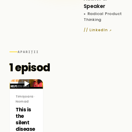
Speaker
▸ Radical Product
Thinking
// LinkedIn ↗
APARIȚII
1 episod
▶
Timișoara ·
Nomad
This is
the
silent
disease