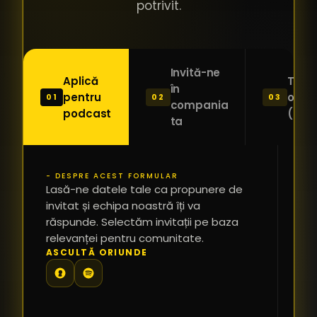
potrivit.
Invită-ne
Aplică
Trimi
în
pentru
o ide
01
02
03
compania
podcast
(Pitc
ta
- DESPRE ACEST FORMULAR
PR
Lasă-ne datele tale ca propunere de
*
invitat și echipa noastră îți va
răspunde. Selectăm invitații pe baza
relevanței pentru comunitate.
TE
ASCULTĂ ORIUNDE
PR
PE