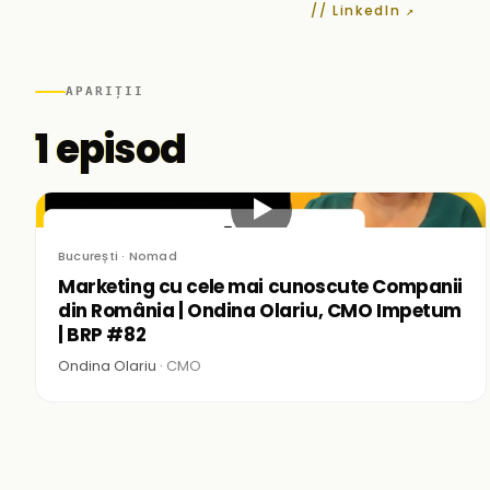
// LinkedIn ↗
APARIȚII
1 episod
▶
București · Nomad
Marketing cu cele mai cunoscute Companii
din România | Ondina Olariu, CMO Impetum
| BRP #82
Ondina Olariu ·
CMO