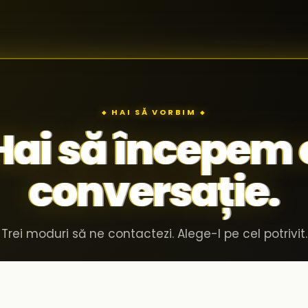
◆ HAI SĂ VORBIM ◆
Hai să începem 
conversație.
Trei moduri să ne contactezi. Alege-l pe cel potrivit.
Invită-ne în compania ta
02