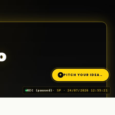
o
✦
PITCH YOUR IDEA
→
REC (paused)
· SP · 24/07/2026 12:55:21
Trimite o idee (Pitch)
03