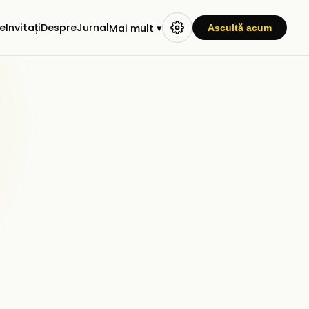
e
Invitați
Despre
Jurnal
Mai mult ▾
Ascultă acum