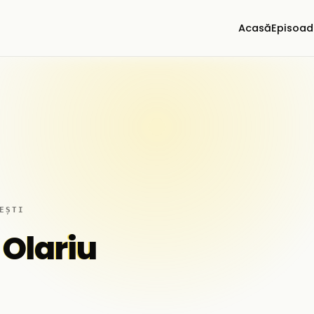
Acasă
Episoad
EȘTI
Olariu