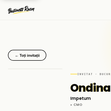
← Toți invitații
INVITAT · BUCUR
Ondina 
Impetum
▸ CMO