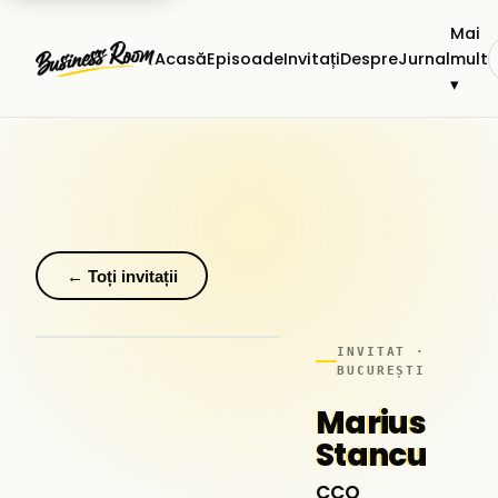
Mai
Acasă
Episoade
Invitați
Despre
Jurnal
mult
▾
← Toți invitații
INVITAT ·
BUCUREȘTI
Marius
Stancu
CCO