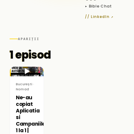
▸ Bible Chat
// LinkedIn ↗
APARIȚII
1 episod
▶
București ·
Nomad
Ne-au
copiat
Aplicatia
si
Campaniile
1 la 1 |