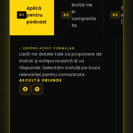
Invită-ne
Aplică
Trimi
în
pentru
o ide
01
02
03
compania
podcast
(Pitc
ta
- DESPRE ACEST FORMULAR
PR
Lasă-ne datele tale ca propunere de
*
invitat și echipa noastră îți va
răspunde. Selectăm invitații pe baza
relevanței pentru comunitate.
TE
ASCULTĂ ORIUNDE
PR
PE