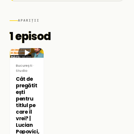
APARIȚII
1 episod
▶
București ·
Studio
Cât de
pregătit
ești
pentru
titlul pe
care îl
vrei? |
Lucian
Popovici,