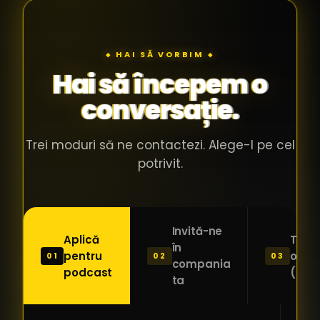
◆ HAI SĂ VORBIM ◆
Hai să începem o
conversație.
Trei moduri să ne contactezi. Alege-l pe cel
potrivit.
Invită-ne
Aplică
Trimi
în
pentru
o ide
01
02
03
compania
podcast
(Pitc
ta