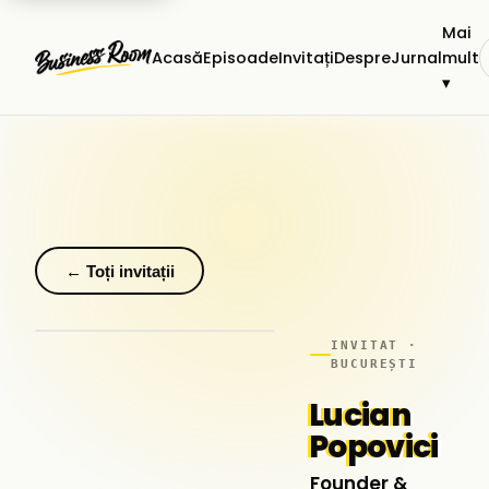
Mai
Acasă
Episoade
Invitați
Despre
Jurnal
mult
▾
← Toți invitații
INVITAT ·
BUCUREȘTI
Lucian
Popovici
Founder &