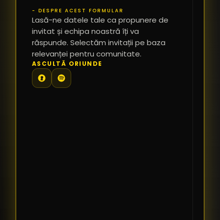
- DESPRE ACEST FORMULAR
PR
Lasă-ne datele tale ca propunere de
*
invitat și echipa noastră îți va
răspunde. Selectăm invitații pe baza
relevanței pentru comunitate.
TE
ASCULTĂ ORIUNDE
PR
PE
PR
LI
SI