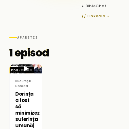
▸ BibleChat
// LinkedIn ↗
APARIȚII
1 episod
▶
București ·
Nomad
Dorința
a fost
să
minimizez
suferința
umană|