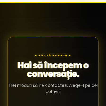
◆ HAI SĂ VORBIM ◆
Hai să începem o
conversație.
Trei moduri să ne contactezi. Alege-l pe cel
potrivit.