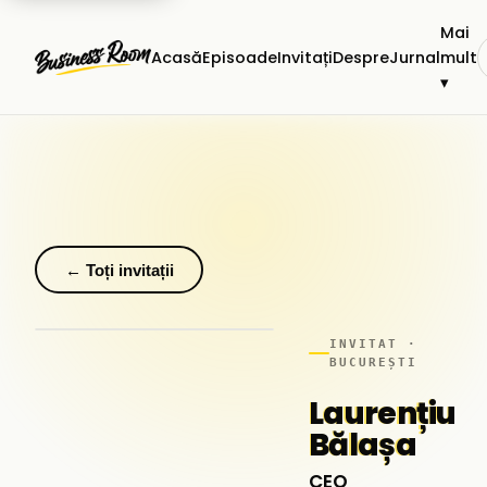
Mai
Acasă
Episoade
Invitați
Despre
Jurnal
mult
▾
← Toți invitații
INVITAT ·
BUCUREȘTI
Laurențiu
Bălașa
CEO