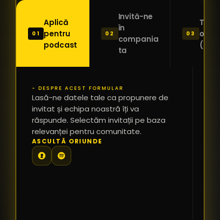
Invită-ne
Aplică
Trimi
în
pentru
o ide
01
02
03
compania
podcast
(Pitc
ta
- DESPRE ACEST FORMULAR
PR
Lasă-ne datele tale ca propunere de
*
invitat și echipa noastră îți va
răspunde. Selectăm invitații pe baza
relevanței pentru comunitate.
TE
ASCULTĂ ORIUNDE
PR
PE