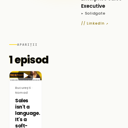
Executive
▸ Solidgate
// LinkedIn ↗
APARIȚII
1 episod
▶
București ·
Nomad
Sales
isn't a
language.
It's a
soft-