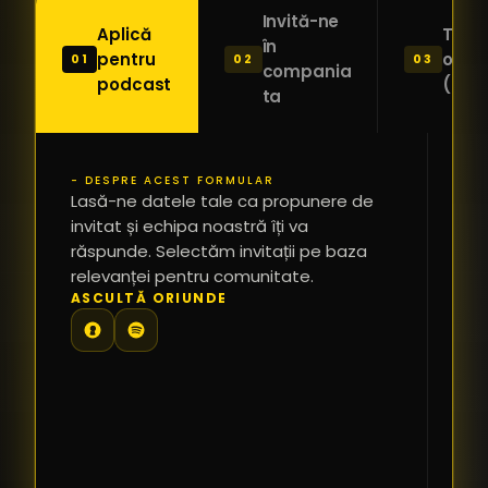
Invită-ne
Aplică
Trimi
în
pentru
o ide
01
02
03
compania
podcast
(Pitc
ta
- DESPRE ACEST FORMULAR
PR
Lasă-ne datele tale ca propunere de
*
invitat și echipa noastră îți va
răspunde. Selectăm invitații pe baza
relevanței pentru comunitate.
TE
ASCULTĂ ORIUNDE
PR
PE