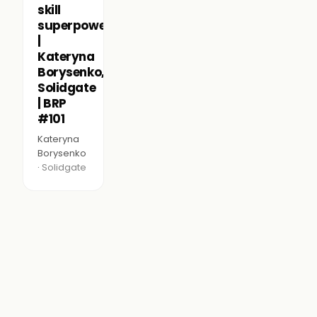
skill
superpower
|
Kateryna
Borysenko,
Solidgate
| BRP
#101
Kateryna
Borysenko
·
Solidgate