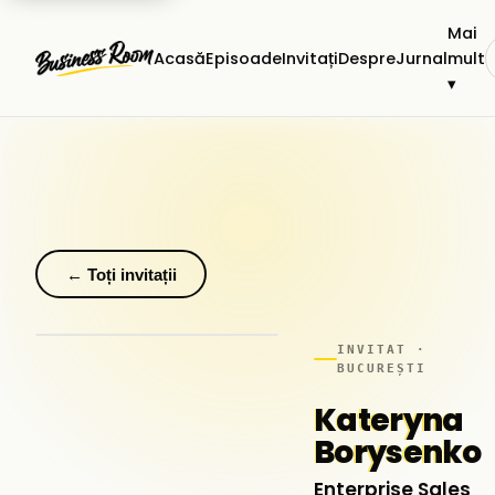
Mai
Acasă
Episoade
Invitați
Despre
Jurnal
mult
▾
← Toți invitații
INVITAT ·
BUCUREȘTI
Kateryna
Borysenko
Enterprise Sales