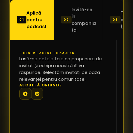
Invită-ne
Aplică
Trimi
în
pentru
o ide
01
02
03
compania
podcast
(Pitc
ta
- DESPRE ACEST FORMULAR
PR
Lasă-ne datele tale ca propunere de
*
invitat și echipa noastră îți va
răspunde. Selectăm invitații pe baza
relevanței pentru comunitate.
TE
ASCULTĂ ORIUNDE
PR
PE