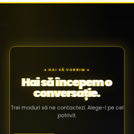
◆ HAI SĂ VORBIM ◆
Hai să începem o
conversație.
Trei moduri să ne contactezi. Alege-l pe cel
potrivit.