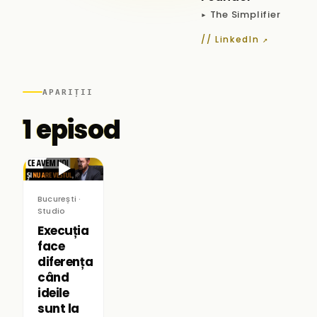
▸ The Simplifier
// LinkedIn ↗
APARIȚII
1 episod
▶
București ·
Studio
Execuția
face
diferența
când
ideile
sunt la