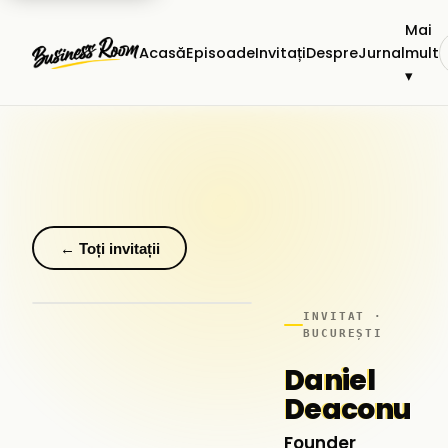
Mai
Acasă
Episoade
Invitați
Despre
Jurnal
mult
▾
← Toți invitații
INVITAT ·
BUCUREȘTI
Daniel
Deaconu
Founder