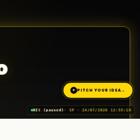
o
✦
PITCH YOUR IDEA
→
REC (paused)
· SP · 24/07/2026 12:55:10
Trimite o idee (Pitch)
03