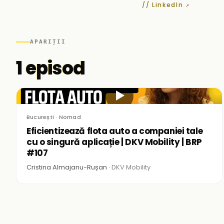
// LinkedIn ↗
APARIȚII
1 episod
▶
București · Nomad
Eficientizează flota auto a companiei tale
cu o singură aplicație | DKV Mobility | BRP
#107
Cristina Almajanu-Rușan ·
DKV Mobility