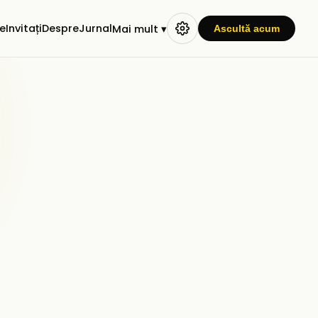
e
Invitați
Despre
Jurnal
Mai mult ▾
Ascultă acum