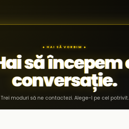
◆ HAI SĂ VORBIM ◆
Hai să începem 
conversație.
Trei moduri să ne contactezi. Alege-l pe cel potrivit.
Invită-ne în compania ta
02