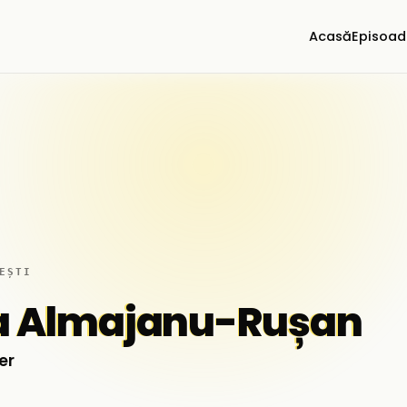
Acasă
Episoad
EȘTI
na Almajanu-Rușan
er