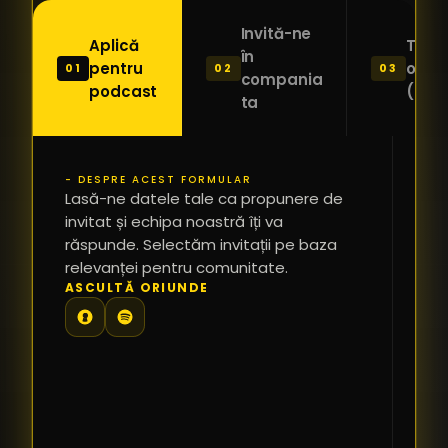
Invită-ne
Aplică
Trimi
în
pentru
o ide
01
02
03
compania
podcast
(Pitc
ta
- DESPRE ACEST FORMULAR
PR
Lasă-ne datele tale ca propunere de
*
invitat și echipa noastră îți va
răspunde. Selectăm invitații pe baza
relevanței pentru comunitate.
TE
ASCULTĂ ORIUNDE
PR
PE