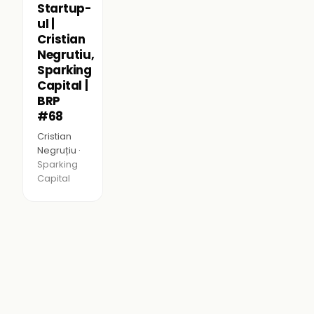
Startup-
ul |
Cristian
Negrutiu,
Sparking
Capital |
BRP
#68
Cristian
Negruțiu ·
Sparking
Capital