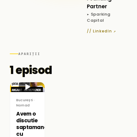
Partner
▸ Sparking
Capital
// LinkedIn ↗
APARIȚII
1 episod
▶
București ·
Nomad
Avem o
discutie
saptamanala
cu