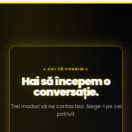
◆ HAI SĂ VORBIM ◆
Hai să începem o
conversație.
Trei moduri să ne contactezi. Alege-l pe cel
potrivit.