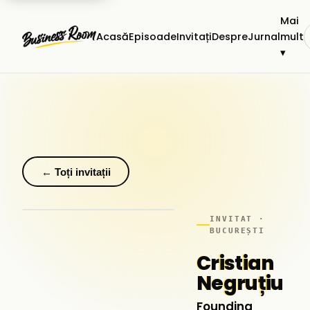
Mai
Acasă
Episoade
Invitați
Despre
Jurnal
mult
▾
← Toți invitații
INVITAT ·
BUCUREȘTI
Cristian
Negruțiu
Founding