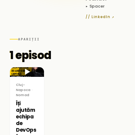
▸ Spacer
// LinkedIn ↗
APARIȚII
1 episod
▶
Cluj-
Napoca ·
Nomad
Îți
ajutăm
echipa
de
DevOps