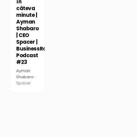
în
câteva
minute |
Ayman
Shabaro
| CEO
Spacer |
BusinessRoom
Podcast
#23
Ayman
Shabaro ·
Spacer