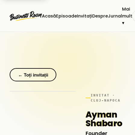
Mai
Acasă
Episoade
Invitați
Despre
Jurnal
mult
▾
← Toți invitații
INVITAT ·
CLUJ-NAPOCA
Ayman
Shabaro
Founder