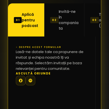
Invită-ne
Aplică
Trimi
în
pentru
o ide
01
02
03
compania
podcast
(Pitc
ta
- DESPRE ACEST FORMULAR
PR
Lasă-ne datele tale ca propunere de
*
invitat și echipa noastră îți va
răspunde. Selectăm invitații pe baza
relevanței pentru comunitate.
TE
ASCULTĂ ORIUNDE
PR
PE