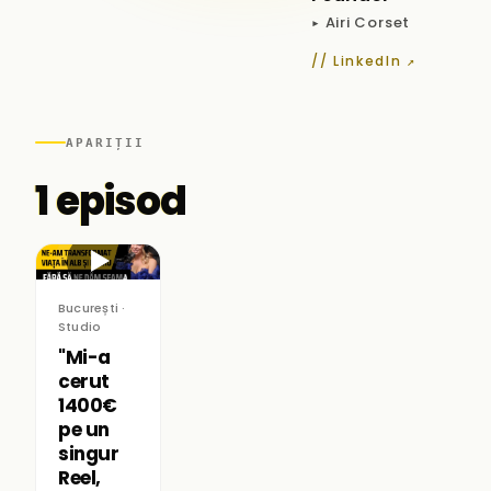
▸ Airi Corset
// LinkedIn ↗
APARIȚII
1 episod
▶
București ·
Studio
"Mi-a
cerut
1400€
pe un
singur
Reel,