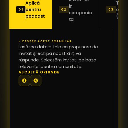
Aplică
Trimi
în
pentru
o ide
01
02
03
compania
podcast
(Pitc
ta
- DESPRE ACEST FORMULAR
PR
Lasă-ne datele tale ca propunere de
*
invitat și echipa noastră îți va
răspunde. Selectăm invitații pe baza
relevanței pentru comunitate.
TE
ASCULTĂ ORIUNDE
PR
PE