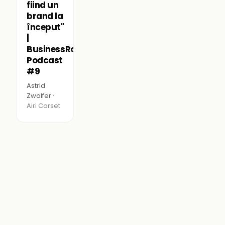
fiind un
brand la
început"
|
BusinessRoom
Podcast
#9
Astrid
Zwolfer ·
Airi Corset