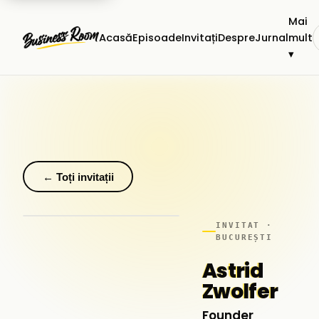
Mai
Acasă
Episoade
Invitați
Despre
Jurnal
mult
▾
← Toți invitații
INVITAT ·
BUCUREȘTI
Astrid
Zwolfer
Founder