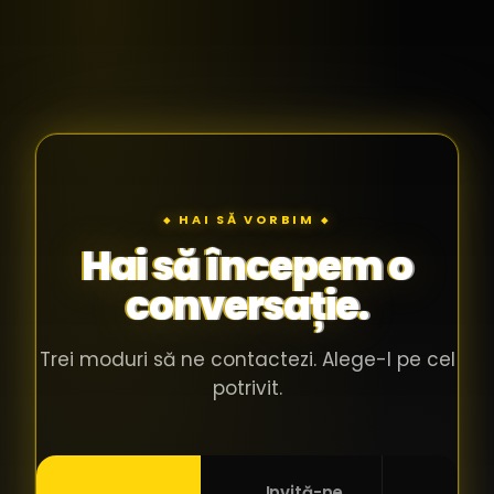
◆ HAI SĂ VORBIM ◆
Hai să începem o
conversație.
Trei moduri să ne contactezi. Alege-l pe cel
potrivit.
Invită-ne