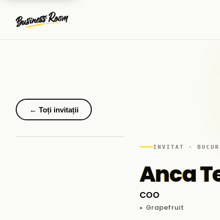
← Toți invitații
INVITAT · BUCUR
Anca Te
COO
▸ Grapefruit