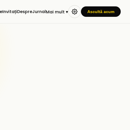
e
Invitați
Despre
Jurnal
Mai mult ▾
Ascultă acum