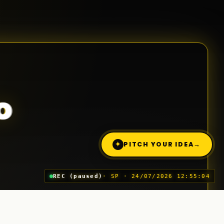
o
✦
PITCH YOUR IDEA
→
REC (paused)
· SP · 24/07/2026 12:55:04
Trimite o idee (Pitch)
03