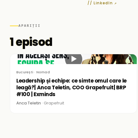
// LinkedIn ↗
APARIȚII
1 episod
▶
București · Nomad
Leadership și echipe: ce simte omul care le
leagă?| Anca Teletin, COO Grapefruit| BRP
#100 | Exminds
Anca Teletin ·
Grapefruit