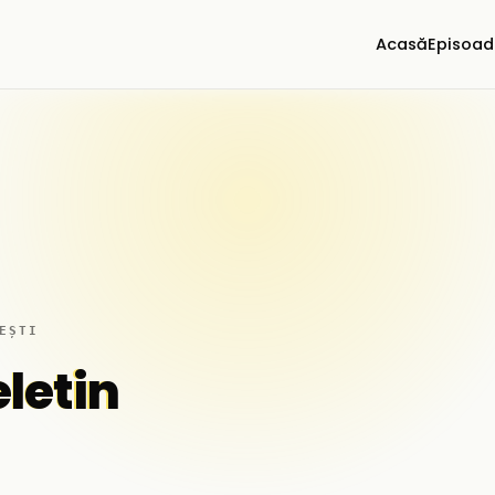
Acasă
Episoad
EȘTI
letin