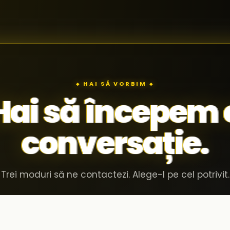
◆ HAI SĂ VORBIM ◆
Hai să începem 
conversație.
Trei moduri să ne contactezi. Alege-l pe cel potrivit.
Invită-ne în compania ta
02