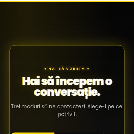
◆ HAI SĂ VORBIM ◆
Hai să începem o
conversație.
Trei moduri să ne contactezi. Alege-l pe cel
potrivit.