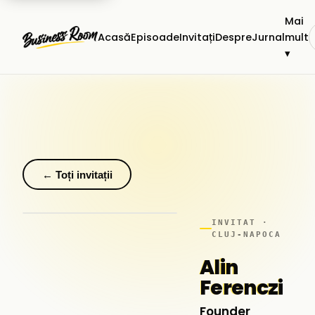
Mai
Acasă
Episoade
Invitați
Despre
Jurnal
mult
▾
← Toți invitații
INVITAT ·
CLUJ-NAPOCA
Alin
Ferenczi
Founder