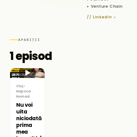
▸ Venture Chain
// LinkedIn ↗
APARIȚII
1 episod
▶
Cluj-
Napoca ·
Nomad
Nu voi
uita
niciodată
prima
mea