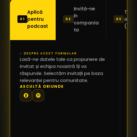
Invită-ne
Aplică
Trimi
în
pentru
o ide
01
02
03
compania
podcast
(Pitc
ta
- DESPRE ACEST FORMULAR
PR
Lasă-ne datele tale ca propunere de
*
invitat și echipa noastră îți va
răspunde. Selectăm invitații pe baza
relevanței pentru comunitate.
TE
ASCULTĂ ORIUNDE
PR
PE