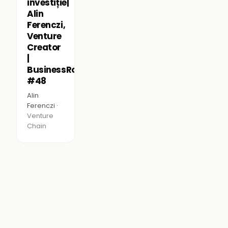
investiție|
Alin
Ferenczi,
Venture
Creator
|
BusinessRoomPodcast
#48
Alin
Ferenczi ·
Venture
Chain