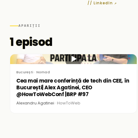
// LinkedIn ↗
APARIȚII
1 episod
▶
București · Nomad
Cea mai mare conferință de tech din CEE, în
București| Alex Agatinei, CEO
@HowToWebConf |BRP #97
Alexandru Agatinei ·
HowToWeb