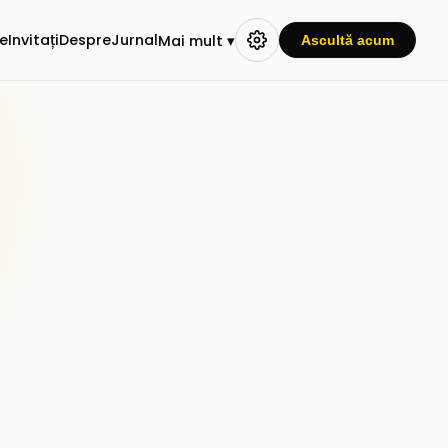
e
Invitați
Despre
Jurnal
Mai mult ▾
Ascultă acum