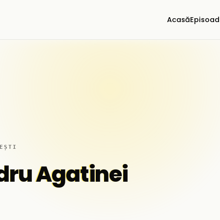
Acasă
Episoad
EȘTI
dru Agatinei