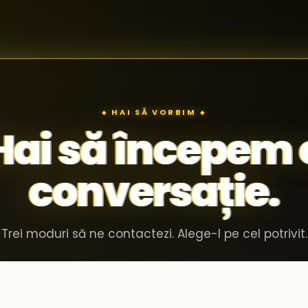
◆ HAI SĂ VORBIM ◆
Hai să începem 
conversație.
Trei moduri să ne contactezi. Alege-l pe cel potrivit.
Invită-ne în compania ta
02