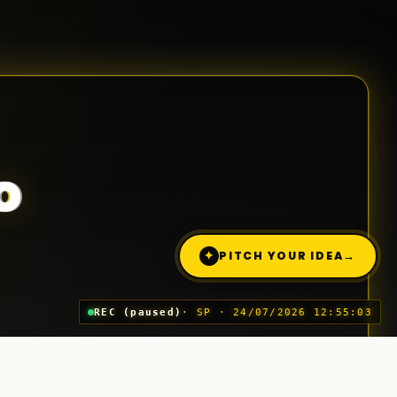
o
✦
PITCH YOUR IDEA
→
REC (paused)
· SP · 24/07/2026 12:55:03
Trimite o idee (Pitch)
03