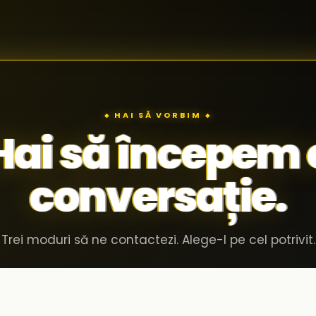
◆ HAI SĂ VORBIM ◆
Hai să începem 
conversație.
Trei moduri să ne contactezi. Alege-l pe cel potrivit.
Invită-ne în compania ta
02