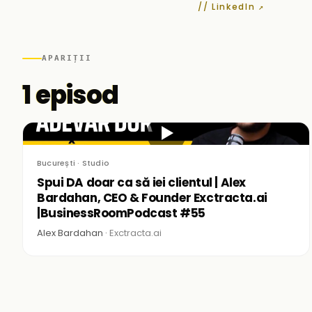
// LinkedIn ↗
APARIȚII
1 episod
▶
București · Studio
Spui DA doar ca să iei clientul | Alex
Bardahan, CEO & Founder Exctracta.ai
|BusinessRoomPodcast #55
Alex Bardahan ·
Exctracta.ai