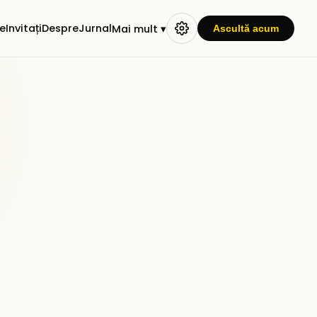
e
Invitați
Despre
Jurnal
Mai mult ▾
Ascultă acum