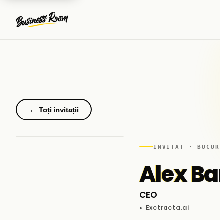
← Toți invitații
INVITAT · BUCUR
Alex B
CEO
▸ Exctracta.ai