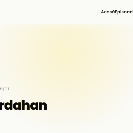
Acasă
Episoad
EȘTI
ardahan