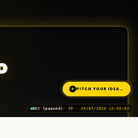
o
✦
PITCH YOUR IDEA
→
REC (paused)
· SP · 24/07/2026 12:55:02
Trimite o idee (Pitch)
03