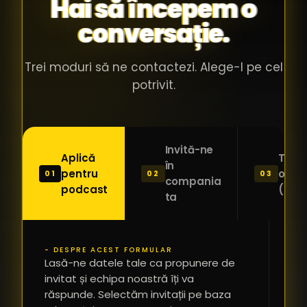
Hai să începem o
conversație.
Trei moduri să ne contactezi. Alege-l pe cel
potrivit.
Invită-ne
Aplică
Trimi
în
pentru
o ide
01
02
03
compania
podcast
(Pitc
ta
- DESPRE ACEST FORMULAR
PR
Lasă-ne datele tale ca propunere de
*
invitat și echipa noastră îți va
răspunde. Selectăm invitații pe baza