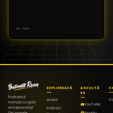
BR · 2026
EXPLOREAZĂ
ASCULTĂ
C
PE
Podcastul
Acasă
C
nomad cu spirit
YouTube
antreprenorial.
Podcast
Din orașele
Spotify