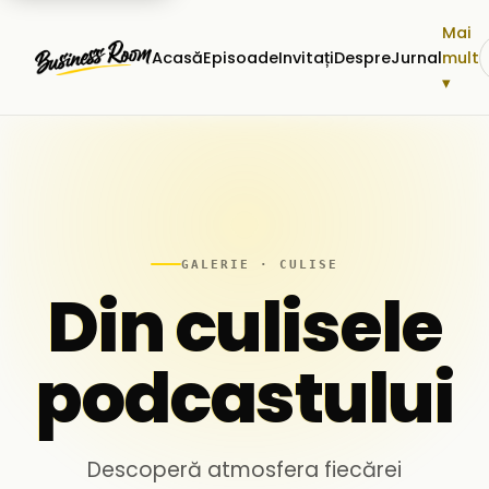
Mai
Acasă
Episoade
Invitați
Despre
Jurnal
mult
▾
GALERIE · CULISE
Din culisele
podcastului
Descoperă atmosfera fiecărei