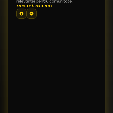
relevanței pentru comunitate.
TE
ASCULTĂ ORIUNDE
PR
PE
PR
LI
SI
CO