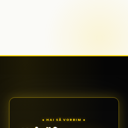
◆ HAI SĂ VORBIM ◆