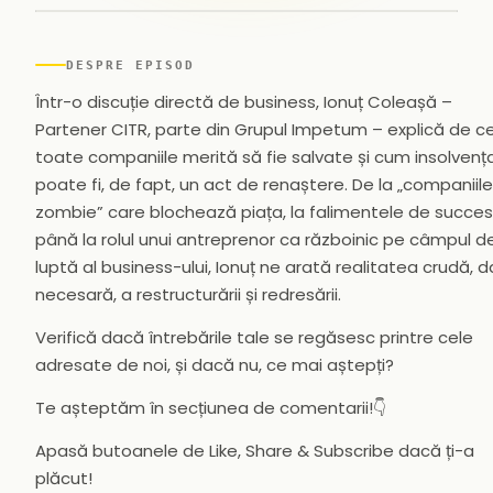
▶
DESPRE EPISOD
Într-o discuție directă de business, Ionuț Coleașă –
Partener CITR, parte din Grupul Impetum – explică de c
toate companiile merită să fie salvate și cum insolvenț
poate fi, de fapt, un act de renaștere. De la „companiile
zombie” care blochează piața, la falimentele de succes 
până la rolul unui antreprenor ca războinic pe câmpul d
luptă al business-ului, Ionuț ne arată realitatea crudă, d
necesară, a restructurării și redresării.
Verifică dacă întrebările tale se regăsesc printre cele
adresate de noi, și dacă nu, ce mai aștepți?
Te așteptăm în secțiunea de comentarii!👇
Apasă butoanele de Like, Share & Subscribe dacă ți-a
plăcut!