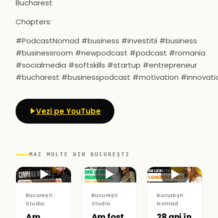
Bucharest
Chapters:
#PodcastNomad #business #investitii #business
#businessroom #newpodcast #podcast #romania
#socialmedia #softskills #startup #entrepreneur
#bucharest #businesspodcast #motivation #innovati
Vezi pe YouTube
MAI MULTE DIN BUCUREȘTI
▶
▶
▶
București ·
București ·
București ·
Studio
Studio
Nomad
Am
Am fost
28 ani în