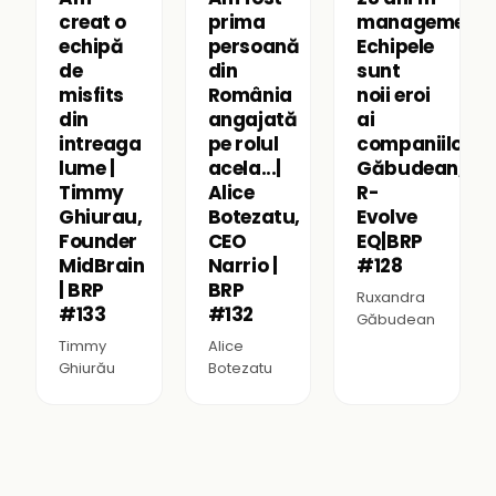
creat o
prima
management:
echipă
persoană
Echipele
de
din
sunt
misfits
România
noii eroi
din
angajată
ai
intreaga
pe rolul
companiilor|R
lume |
acela...|
Găbudean,
Timmy
Alice
R-
Ghiurau,
Botezatu,
Evolve
Founder
CEO
EQ|BRP
MidBrain
Narrio |
#128
| BRP
BRP
Ruxandra
#133
#132
Găbudean
Timmy
Alice
Ghiurău
Botezatu