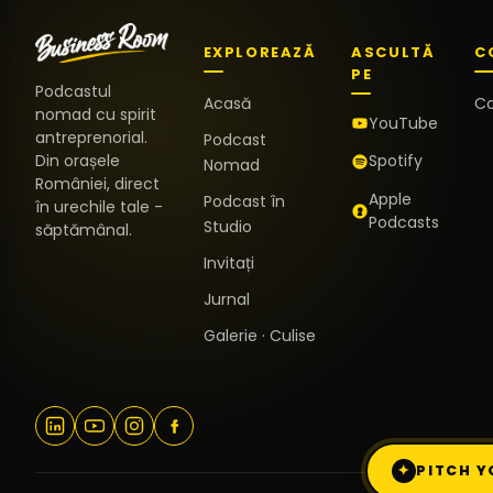
EXPLOREAZĂ
ASCULTĂ
C
PE
Podcastul
Acasă
C
nomad cu spirit
YouTube
antreprenorial.
Podcast
Din orașele
Spotify
Nomad
României, direct
Apple
Podcast în
în urechile tale -
Podcasts
Studio
săptămânal.
Invitați
Jurnal
Galerie · Culise
✦
PITCH Y