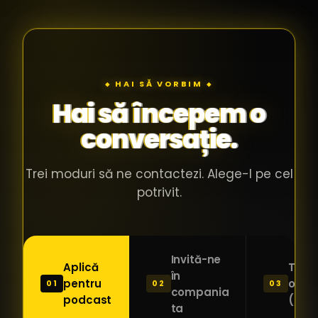
◆ HAI SĂ VORBIM ◆
Hai să începem o
conversație.
Trei moduri să ne contactezi. Alege-l pe cel
potrivit.
Invită-ne
Aplică
Trimi
în
pentru
o ide
01
02
03
compania
podcast
(Pitc
ta