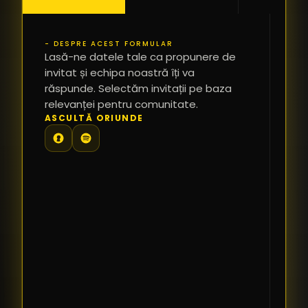
- DESPRE ACEST FORMULAR
PR
Lasă-ne datele tale ca propunere de
*
invitat și echipa noastră îți va
răspunde. Selectăm invitații pe baza
relevanței pentru comunitate.
TE
ASCULTĂ ORIUNDE
PR
PE
PR
LI