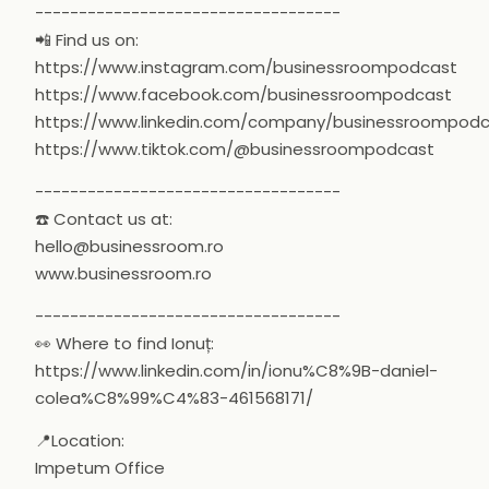
-----------------------------------
📲 Find us on:
https://www.instagram.com/businessroompodcast
https://www.facebook.com/businessroompodcast
https://www.linkedin.com/company/businessroompod
https://www.tiktok.com/@businessroompodcast
-----------------------------------
☎️ Contact us at:
hello@businessroom.ro
www.businessroom.ro
-----------------------------------
👀 Where to find Ionuț:
https://www.linkedin.com/in/ionu%C8%9B-daniel-
colea%C8%99%C4%83-461568171/
📍Location:
Impetum Office