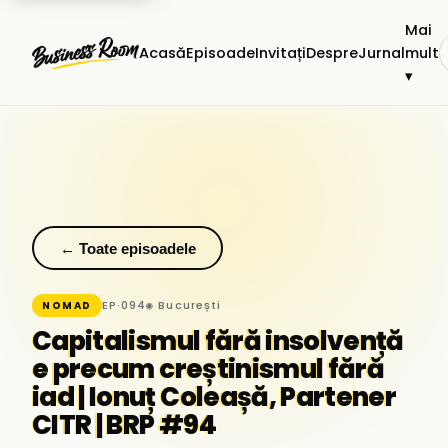
Mai
Acasă
Episoade
Invitați
Despre
Jurnal
mult
▾
← Toate episoadele
EP·094
◉ București
NOMAD
Capitalismul fără insolvență
e precum creștinismul fără
iad | Ionuț Coleașă, Partener
CITR | BRP #94