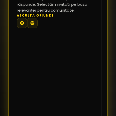
răspunde. Selectăm invitații pe baza
relevanței pentru comunitate.
TE
ASCULTĂ ORIUNDE
PR
PE
PR
LI
SI
CO