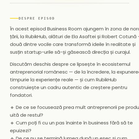
▶
DESPRE EPISOD
În acest episod Business Room ajungem în zona de nor
țării, la RubikHub, alături de Ela Asaftei și Robert Cotună
două dintre vocile care transformă ideile în realitate și
susțin startup-urile să-și găsească direcția și curajul.
Discutăm deschis despre ce lipsește în ecosistemul
antreprenorial românesc — de la încredere, la expuner
timpurie la experiențe reale — și cum RubikHub
construiește un cadru autentic de creștere pentru
fondatori.
🔹 De ce se focusează prea mult antreprenorii pe produ
uită de restul?
🔹 Cum poți fi cu un pas înainte în business fără să te
epuizezi?
🔹 De ce nu se termină lumea după un eșec și cum