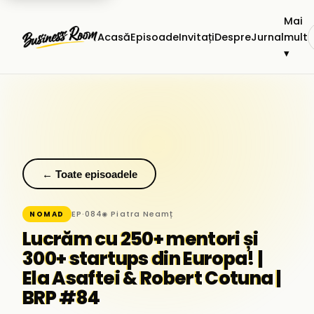
Mai
Acasă
Episoade
Invitați
Despre
Jurnal
mult
▾
← Toate episoadele
EP·084
◉ Piatra Neamț
NOMAD
Lucrăm cu 250+ mentori și
300+ startups din Europa! |
Ela Asaftei & Robert Cotuna |
BRP #84