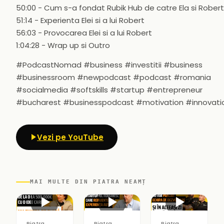
50:00 - Cum s-a fondat Rubik Hub de catre Ela si Robert
51:14 - Experienta Elei si a lui Robert
56:03 - Provocarea Elei si a lui Robert
1:04:28 - Wrap up si Outro
#PodcastNomad #business #investitii #business
#businessroom #newpodcast #podcast #romania
#socialmedia #softskills #startup #entrepreneur
#bucharest #businesspodcast #motivation #innovati
Vezi pe YouTube
MAI MULTE DIN PIATRA NEAMȚ
▶
▶
▶
Piatra
Piatra
Piatra