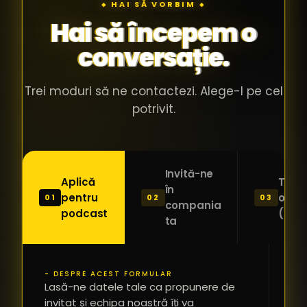
◆ HAI SĂ VORBIM ◆
Hai să începem o
conversație.
Trei moduri să ne contactezi. Alege-l pe cel
potrivit.
Invită-ne
Aplică
Trimi
în
pentru
o ide
01
02
03
compania
podcast
(Pitc
ta
- DESPRE ACEST FORMULAR
PR
Lasă-ne datele tale ca propunere de
*
invitat și echipa noastră îți va