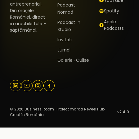
YouTube
antreprenorial.
Podcast
Din orașele
Spotify
Nomad
României, direct
Apple
Podcast în
în urechile tale -
Podcasts
Studio
săptămânal.
Invitați
Jurnal
Galerie · Culise
© 2026 Business Room · Proiect marca Reveel Hub ·
v2.4.0
Creat în România