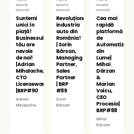
Neamț ·
Neamț ·
Neamț ·
Nomad
Nomad
Nomad
Suntemi
Revoluționăm
Cea mai
unici în
industria
rapidă
piață!
auto din
platformă
Businessul
România!
de
tău are
| Sorin
Automatizare
nevoie
Bârsan,
din
de noi!
Managing
Lume|
|Adrian
Partner,
Mihai
Mihalache,
Sales
Dârzan
CTO
Partner
&
Licenseware
| BRP
Marian
|BRP#90
#89
Voicu,
CEO
Adrian
Sorin
Procesio|
Mihalache
Bârsan
BRP#88
Mihai
Dârzan