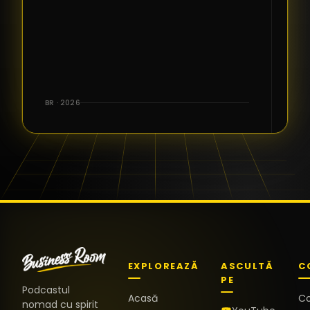
BR · 2026
EXPLOREAZĂ
ASCULTĂ
C
PE
Podcastul
Acasă
C
nomad cu spirit