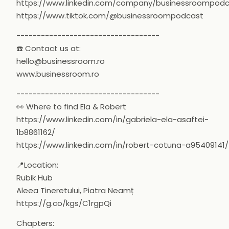
https://www.linkedin.com/company/businessroompod
https://www.tiktok.com/@businessroompodcast
-----------------------------------
☎️ Contact us at:
hello@businessroom.ro
www.businessroom.ro
-----------------------------------
👀 Where to find Ela & Robert
https://www.linkedin.com/in/gabriela-ela-asaftei-
1b8861162/
https://www.linkedin.com/in/robert-cotuna-a95409141/
📍Location:
Rubik Hub
Aleea Tineretului, Piatra Neamț
https://g.co/kgs/C1rgpQi
Chapters: