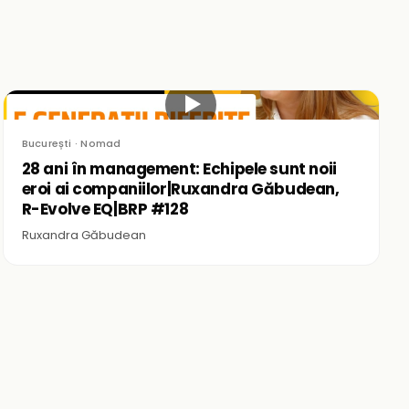
▶
București · Nomad
28 ani în management: Echipele sunt noii
eroi ai companiilor|Ruxandra Găbudean,
R-Evolve EQ|BRP #128
Ruxandra Găbudean