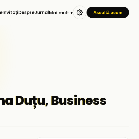
e
Invitați
Despre
Jurnal
Mai mult ▾
Ascultă acum
na Duțu, Business