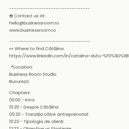
-----------------------------------
☎️ Contact us at:
hello@businessroom.ro
www.businessroom.ro
-----------------------------------
👀 Where to find Cătălina
https://www.linkedin.com/in/catalina-dutu-%F0%9
📍Location:
Business Room Studio
București
Chapters:
00:00 - Intro
01:20 - Despre Cătălina
05:20 - Tranziția către antreprenoriat
10:23 - Tipologia de clienți
12:23 - Obiective vs Strategie