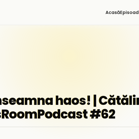
Acasă
Episoad
nseamna haos! | Cătăli
ssRoomPodcast #62
▶