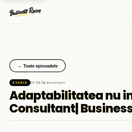
← Toate episoadele
EP·062
◉ București
STUDIO
Adaptabilitatea nu i
Consultant| Busine