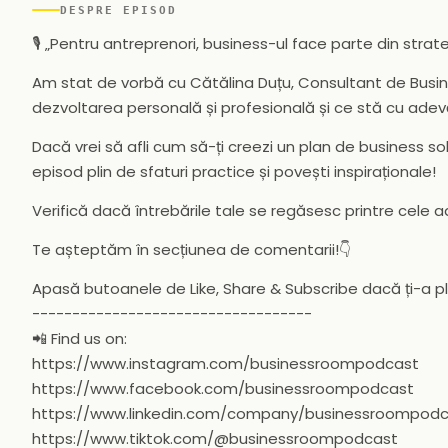
DESPRE EPISOD
🎙️ „Pentru antreprenori, business-ul face parte din strate
Am stat de vorbă cu Cătălina Duțu, Consultant de Business
dezvoltarea personală și profesională și ce stă cu adev
Dacă vrei să afli cum să-ți creezi un plan de business s
episod plin de sfaturi practice și povești inspiraționale!
Verifică dacă întrebările tale se regăsesc printre cele a
Te așteptăm în secțiunea de comentarii!👇
Apasă butoanele de Like, Share & Subscribe dacă ți-a p
-----------------------------------
📲 Find us on:
https://www.instagram.com/businessroompodcast
https://www.facebook.com/businessroompodcast
https://www.linkedin.com/company/businessroompod
https://www.tiktok.com/@businessroompodcast