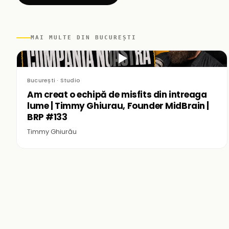
MAI MULTE DIN BUCUREȘTI
▶
București · Studio
Am creat o echipă de misfits din intreaga
lume | Timmy Ghiurau, Founder MidBrain |
BRP #133
Timmy Ghiurău