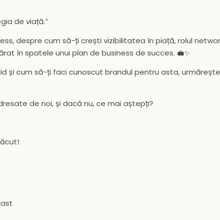
gia de viață.”
, despre cum să-ți crești vizibilitatea în piață, rolul network
ărat în spatele unui plan de business de succes. 💼✨
olid și cum să-ți faci cunoscut brandul pentru asta, urmăreșt
dresate de noi, și dacă nu, ce mai aștepți?
lăcut!
cast