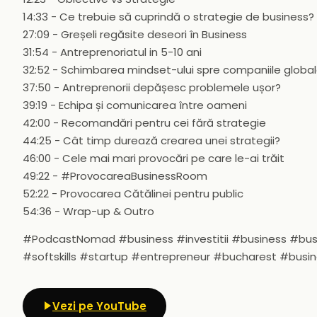
14:33 - Ce trebuie să cuprindă o strategie de business?
27:09 - Greșeli regăsite deseori în Business
31:54 - Antreprenoriatul in 5-10 ani
32:52 - Schimbarea mindset-ului spre companiile globa
37:50 - Antreprenorii depășesc problemele ușor?
39:19 - Echipa și comunicarea între oameni
42:00 - Recomandări pentru cei fără strategie
44:25 - Cât timp durează crearea unei strategii?
46:00 - Cele mai mari provocări pe care le-ai trăit
49:22 - #ProvocareaBusinessRoom
52:22 - Provocarea Cătălinei pentru public
54:36 - Wrap-up & Outro
#PodcastNomad #business #investitii #business #b
#softskills #startup #entrepreneur #bucharest #busi
Vezi pe YouTube