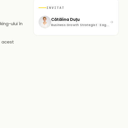
INVITAT
Cătălina Duțu
→
ing-ului în
Business Growth Strategist · Eagle Consult
e acest