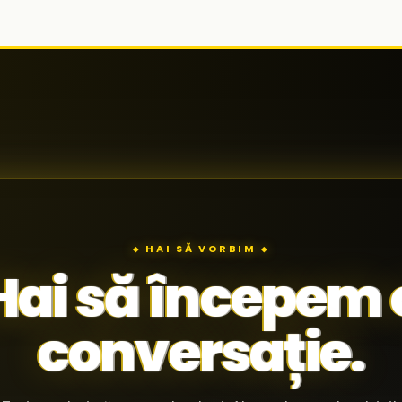
◆ HAI SĂ VORBIM ◆
Hai să începem 
conversație.