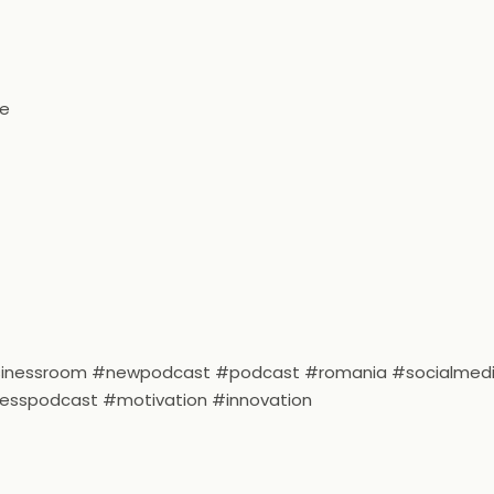
le
usinessroom #newpodcast #podcast #romania #socialmed
nesspodcast #motivation #innovation