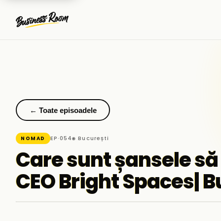
← Toate episoadele
EP·054
◉ București
NOMAD
Care sunt șansele să 
CEO Bright Spaces|