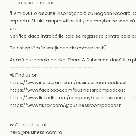
DESPRE EPISOD
🎙️ Am avut o discuție inspirațională cu Bogdan Nicoară,
impactul AI-ului asupra viitorului și ce moștenire vrea să
ani.
Verifică dacă întrebările tale se regăsesc printre cele a
Te așteptăm în secțiunea de comentarii!👇
Apasă butoanele de Like, Share & Subscribe dacă ți-a p
-----------------------------------
📲 Find us on:
https://www.instagram.com/businessroompodcast
https://www.facebook.com/businessroompodcast
https://www.linkedin.com/company/businessroompod
https://www.tiktok.com/@businessroompodcast
-----------------------------------
☎️ Contact us at:
hello@businessroom.ro