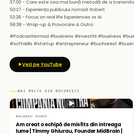
37:00 - Care este cea mai bună metodă de a transmite
50:27 - Experiența publicului nomad: Robert
52:28 - Focus on real life Experiences vs AI
58:38 - Wrap-up & Provocare & Outro
#PodcastNomad #business #investitii #business #b
#softskills #startup #entrepreneur #bucharest #busi
Vezi pe YouTube
MAI MULTE DIN BUCUREȘTI
▶
București · Studio
Am creat o echipă de misfits din intreaga
lume | Timmy Ghiurau, Founder MidBrain |