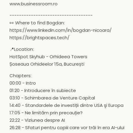
www.businessroom.ro
-----------------------------------
👀 Where to find Bogdan:
https://www.linkedin.com/in/bogdan-nicoara/
https://brightspaces.tech/
📍Location:
HotSpot Skyhub - Orhideea Towers
Șoseaua Orhideelor 15a, București
Chapters:
00:00 - Intro
01:20 - Introducere în subiecte
03:10 - Schimbarea de Venture Capital
14:40 - Standardele de investiții dintre USA şi Europa
17:05 - Ne limităm prin precauție?
22:22 - Viziunea despre AI
26:28 - Sfaturi pentru copiii care vor trăi în era AI-ului