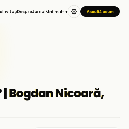
e
Invitați
Despre
Jurnal
Mai mult ▾
Ascultă acum
? | Bogdan Nicoară,