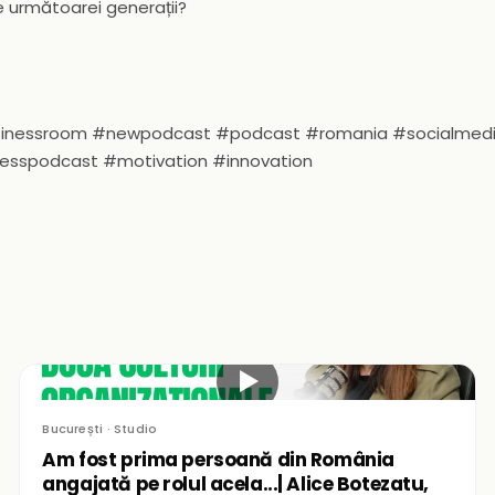
 următoarei generații?
usinessroom #newpodcast #podcast #romania #socialmed
nesspodcast #motivation #innovation
▶
București · Studio
Am fost prima persoană din România
angajată pe rolul acela...| Alice Botezatu,