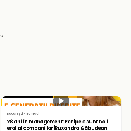
ia
▶
București · Nomad
28 ani în management: Echipele sunt noii
eroi ai companiilor|Ruxandra Găbudean,