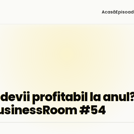
Acasă
Episoad
devii profitabil la anul
 BusinessRoom #54
▶