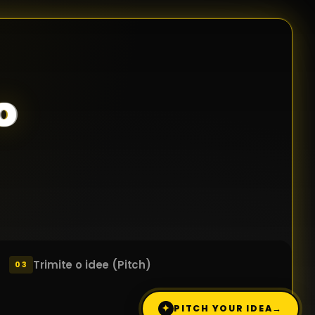
o
Trimite o idee (Pitch)
03
✦
PITCH YOUR IDEA
→