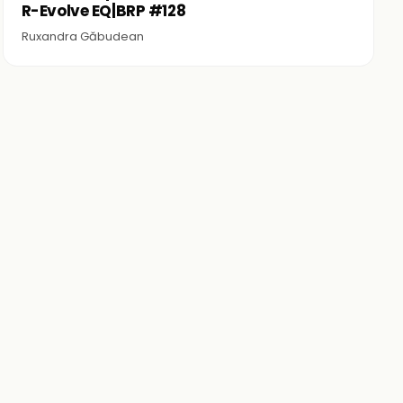
R-Evolve EQ|BRP #128
Ruxandra Găbudean