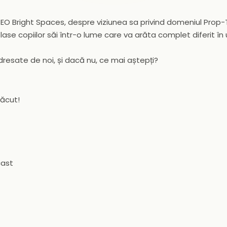
 CEO Bright Spaces, despre viziunea sa privind domeniul Prop-
 lase copiilor săi într-o lume care va arăta complet diferit în
dresate de noi, și dacă nu, ce mai aștepți?
lăcut!
cast