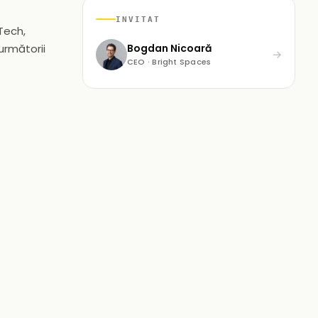
INVITAT
Tech,
 următorii
Bogdan Nicoară
→
CEO · Bright Spaces