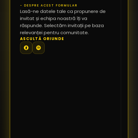
- DESPRE ACEST FORMULAR
PR
Lasă-ne datele tale ca propunere de
*
invitat și echipa noastră îți va
răspunde. Selectăm invitații pe baza
relevanței pentru comunitate.
TE
ASCULTĂ ORIUNDE
PR
PE
PR
LI
SI