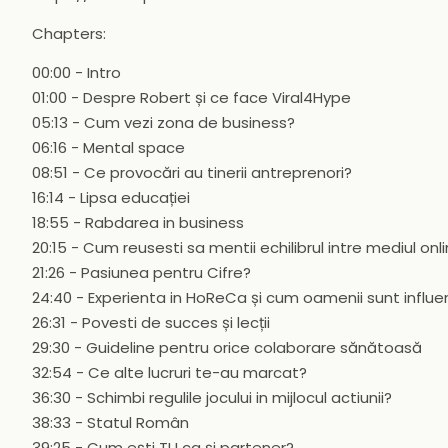
Chapters:
00:00 - Intro
01:00 - Despre Robert și ce face Viral4Hype
05:13 - Cum vezi zona de business?
06:16 - Mental space
08:51 - Ce provocări au tinerii antreprenori?
16:14 - Lipsa educației
18:55 - Rabdarea in business
20:15 - Cum reusesti sa mentii echilibrul intre mediul onlin
21:26 - Pasiunea pentru Cifre?
24:40 - Experienta in HoReCa și cum oamenii sunt influ
26:31 - Povesti de succes și lecții
29:30 - Guideline pentru orice colaborare sănătoasă
32:54 - Ce alte lucruri te-au marcat?
36:30 - Schimbi regulile jocului in mijlocul actiunii?
38:33 - Statul Român
39:25 - Cum ești TU ca și partener?