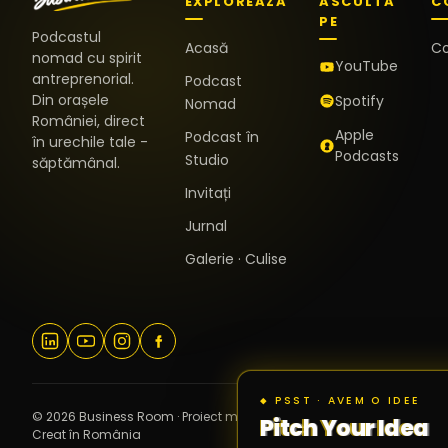
EXPLOREAZĂ
ASCULTĂ
C
PE
Podcastul
Acasă
C
nomad cu spirit
YouTube
antreprenorial.
Podcast
Din orașele
Spotify
Nomad
României, direct
Apple
Podcast în
în urechile tale -
Podcasts
Studio
săptămânal.
Invitați
Jurnal
Galerie · Culise
◆ PSST · AVEM O IDEE
© 2026 Business Room · Proiect marca Reveel Hub ·
Pitch Your Idea
v2.4.0
Creat în România