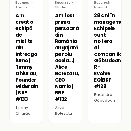
București ·
București ·
București ·
Studio
Studio
Nomad
Am
Am fost
28 ani în
creat o
prima
management:
echipă
persoană
Echipele
de
din
sunt
misfits
România
noii eroi
din
angajată
ai
intreaga
pe rolul
companiilor|R
lume |
acela...|
Găbudean,
Timmy
Alice
R-
Ghiurau,
Botezatu,
Evolve
Founder
CEO
EQ|BRP
MidBrain
Narrio |
#128
| BRP
BRP
Ruxandra
#133
#132
Găbudean
Timmy
Alice
Ghiurău
Botezatu