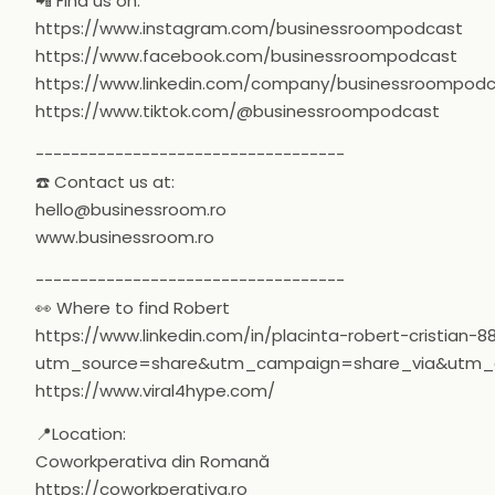
📲 Find us on:
https://www.instagram.com/businessroompodcast
https://www.facebook.com/businessroompodcast
https://www.linkedin.com/company/businessroompod
https://www.tiktok.com/@businessroompodcast
-----------------------------------
☎️ Contact us at:
hello@businessroom.ro
www.businessroom.ro
-----------------------------------
👀 Where to find Robert
https://www.linkedin.com/in/placinta-robert-cristian-8
utm_source=share&utm_campaign=share_via&utm_
https://www.viral4hype.com/
📍Location:
Coworkperativa din Romană
https://coworkperativa.ro