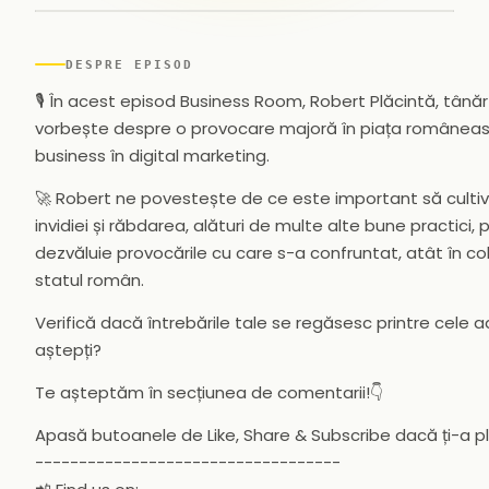
▶
DESPRE EPISOD
🎙️ În acest episod Business Room, Robert Plăcintă, tână
vorbește despre o provocare majoră în piața româneasc
business în digital marketing.
🚀 Robert ne povestește de ce este important să cultiv
invidiei și răbdarea, alături de multe alte bune practici,
dezvăluie provocările cu care s-a confruntat, atât în cola
statul român.
Verifică dacă întrebările tale se regăsesc printre cele a
aștepți?
Te așteptăm în secțiunea de comentarii!👇
Apasă butoanele de Like, Share & Subscribe dacă ți-a p
-----------------------------------