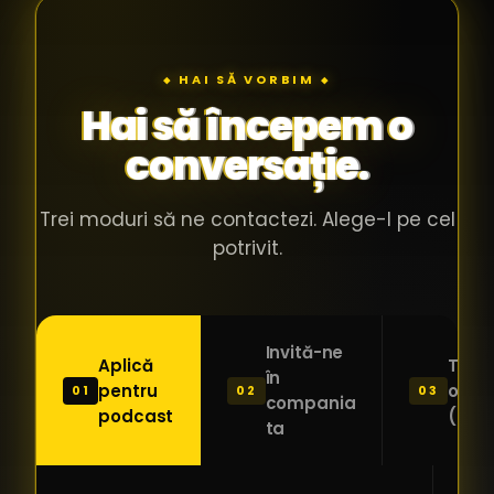
◆ HAI SĂ VORBIM ◆
Hai să începem o
conversație.
Trei moduri să ne contactezi. Alege-l pe cel
potrivit.
Invită-ne
Aplică
Trimi
în
pentru
o ide
01
02
03
compania
podcast
(Pitc
ta