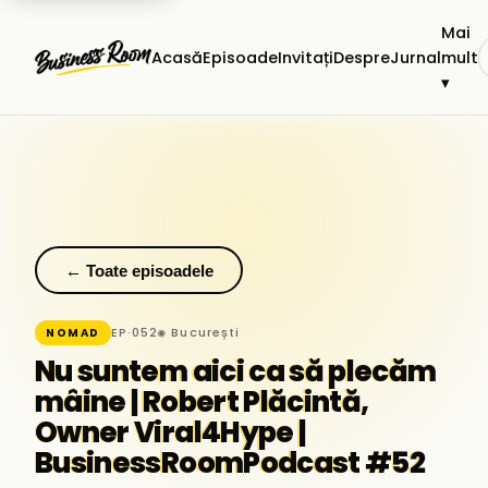
Mai
Acasă
Episoade
Invitați
Despre
Jurnal
mult
▾
← Toate episoadele
EP·052
◉ București
NOMAD
Nu suntem aici ca să plecăm
mâine | Robert Plăcintă,
Owner Viral4Hype |
BusinessRoomPodcast #52