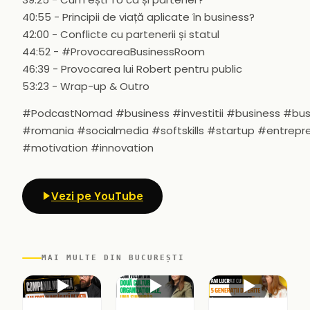
40:55 - Principii de viață aplicate în business?
42:00 - Conflicte cu partenerii și statul
44:52 - #ProvocareaBusinessRoom
46:39 - Provocarea lui Robert pentru public
53:23 - Wrap-up & Outro
#PodcastNomad #business #investitii #business #b
#romania #socialmedia #softskills #startup #entrep
#motivation #innovation
Vezi pe YouTube
MAI MULTE DIN BUCUREȘTI
▶
▶
▶