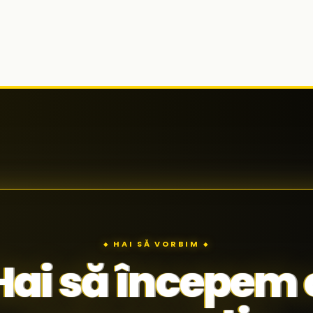
◆ HAI SĂ VORBIM ◆
Hai să începem 