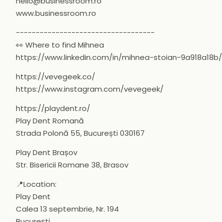
hello@businessroom.ro
www.businessroom.ro
-----------------------------------
👀 Where to find Mihnea
https://www.linkedin.com/in/mihnea-stoian-9a918a18b/
https://vevegeek.co/
https://www.instagram.com/vevegeek/
https://playdent.ro/
Play Dent Romană
Strada Polonă 55, București 030167
Play Dent Brașov
Str. Bisericii Romane 38, Brasov
📍Location:
Play Dent
Calea 13 septembrie, Nr. 194
București