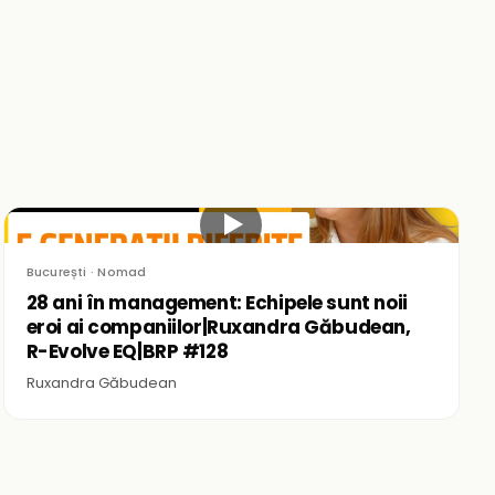
▶
București · Nomad
28 ani în management: Echipele sunt noii
eroi ai companiilor|Ruxandra Găbudean,
R-Evolve EQ|BRP #128
Ruxandra Găbudean