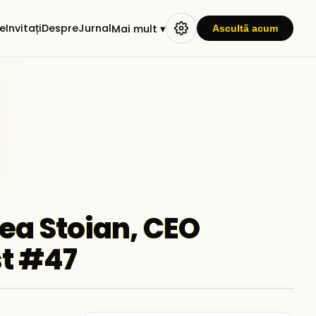
e
Invitați
Despre
Jurnal
Mai mult ▾
Ascultă acum
nea Stoian, CEO
t #47