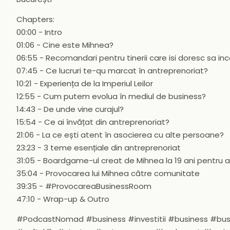
Chapters:
00:00 - Intro
01:06 - Cine este Mihnea?
06:55 - Recomandari pentru tinerii care isi doresc sa i
07:45 - Ce lucruri te-qu marcat în antreprenoriat?
10:21 - Experiența de la Imperiul Leilor
12:55 - Cum putem evolua în mediul de business?
14:43 - De unde vine curajul?
15:54 - Ce ai învățat din antreprenoriat?
21:06 - La ce ești atent în asocierea cu alte persoane?
23:23 - 3 teme esențiale din antreprenoriat
31:05 - Boardgame-ul creat de Mihnea la 19 ani pentru a
35:04 - Provocarea lui Mihnea către comunitate
39:35 - #ProvocareaBusinessRoom
47:10 - Wrap-up & Outro
#PodcastNomad #business #investitii #business #b