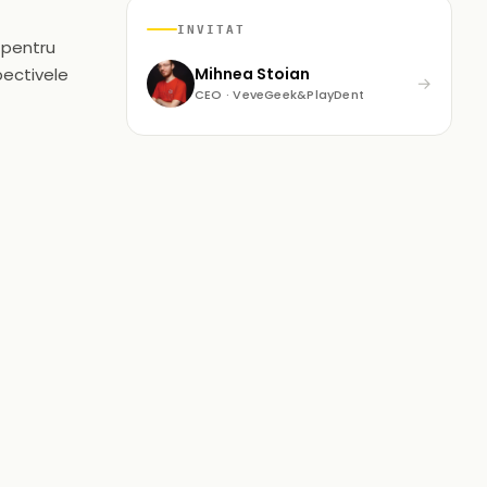
INVITAT
 pentru
pectivele
Mihnea Stoian
→
CEO · VeveGeek&PlayDent