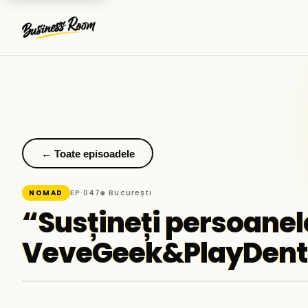
← Toate episoadele
EP·047
◉ București
NOMAD
“Susțineți persoanele
VeveGeek&PlayDent