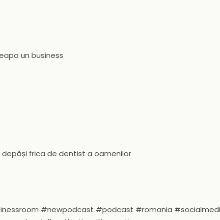
nceapa un business
 depăși frica de dentist a oamenilor
usinessroom #newpodcast #podcast #romania #socialmed