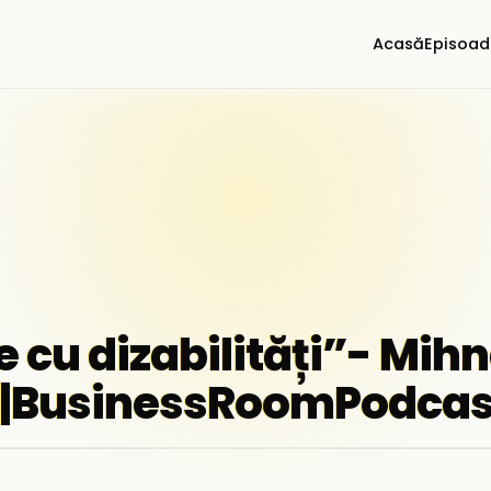
Acasă
Episoad
 cu dizabilități”- Mih
|BusinessRoomPodcas
▶