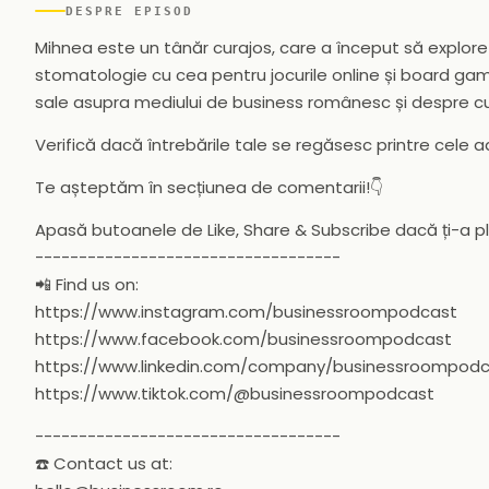
DESPRE EPISOD
Mihnea este un tânăr curajos, care a început să explore
stomatologie cu cea pentru jocurile online și board gam
sale asupra mediului de business românesc și despre c
Verifică dacă întrebările tale se regăsesc printre cele a
Te așteptăm în secțiunea de comentarii!👇
Apasă butoanele de Like, Share & Subscribe dacă ți-a p
-----------------------------------
📲 Find us on:
https://www.instagram.com/businessroompodcast
https://www.facebook.com/businessroompodcast
https://www.linkedin.com/company/businessroompod
https://www.tiktok.com/@businessroompodcast
-----------------------------------
☎️ Contact us at: