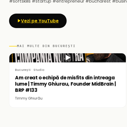
#softskills #startup #entrepreneur #bucharest #busi
Vezi pe YouTube
MAI MULTE DIN BUCUREȘTI
▶
București · Studio
Am creat o echipă de misfits din intreaga
lume | Timmy Ghiurau, Founder MidBrain |
BRP #133
Timmy Ghiurău