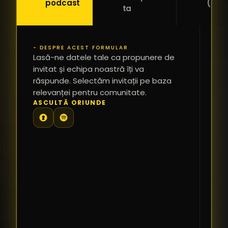
podcast
(Pitc
ta
- DESPRE ACEST FORMULAR
PR
Lasă-ne datele tale ca propunere de
*
invitat și echipa noastră îți va
răspunde. Selectăm invitații pe baza
relevanței pentru comunitate.
TE
ASCULTĂ ORIUNDE
PR
PE
PR
LI