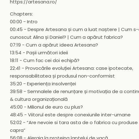
https://artesana.ro/
Chapters:
00:00 - Intro
00:45 - Despre Artesana și cum a luat naștere | Cum s
cunoscut Alina și Daniel? | Cum a apărut fabrica?
07:19 - Cum a apărut ideea Artesana?
13:54 - Pașii următori ideii
18:11 - Cum fac cei doi echipă?
22:41 - Provocările evoluției Artesana: case ipotecate,
responsabilitatea și produsul non-conformist
35:20 - Experiența insolvenței
39:58 - Semnalele de renunțare și motivația de a conti
& cultura organizațională
45:00 - Milionul de euro cu plus?
48:45 - Viitorul este despre conexiunile inter-umane
52:02 - “Are nevoie si tara asta de o fabrica cu produse
capra”
56:08 - Alergia la proteina laptelui de vacă