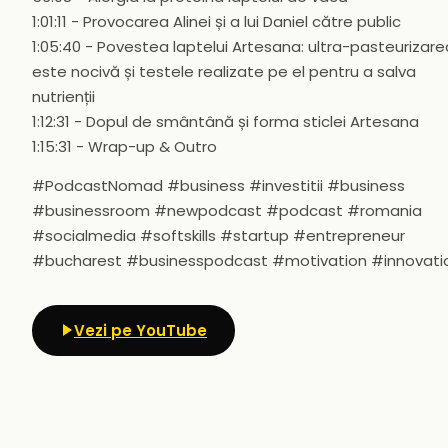
1:01:11 - Provocarea Alinei și a lui Daniel către public
1:05:40 - Povestea laptelui Artesana: ultra-pasteurizare
este nocivă și testele realizate pe el pentru a salva
nutrienții
1:12:31 - Dopul de smântână și forma sticlei Artesana
1:15:31 - Wrap-up & Outro
#PodcastNomad #business #investitii #business
#businessroom #newpodcast #podcast #romania
#socialmedia #softskills #startup #entrepreneur
#bucharest #businesspodcast #motivation #innovati
Vezi pe YouTube