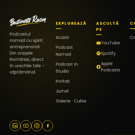
EXPLOREAZĂ
ASCULTĂ
C
PE
Podcastul
Acasă
C
nomad cu spirit
YouTube
antreprenorial.
Podcast
Din orașele
Spotify
Nomad
României, direct
Apple
Podcast în
în urechile tale -
Podcasts
Studio
săptămânal.
Invitați
Jurnal
Galerie · Culise