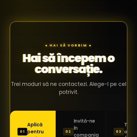
◆ HAI SĂ VORBIM ◆
Hai să începem o
conversație.
Trei moduri să ne contactezi. Alege-l pe cel
potrivit.
Invită-ne
Aplică
Trimi
în
pentru
o ide
01
02
03
compania