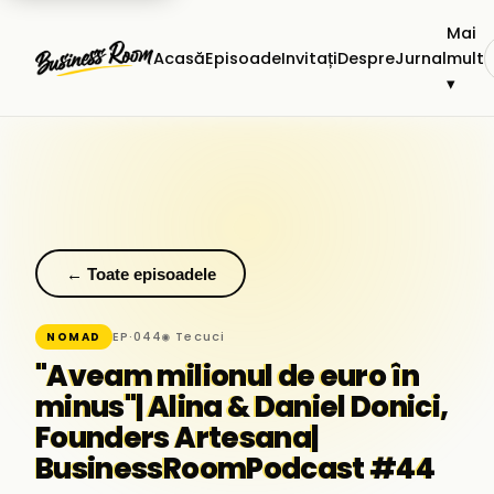
Mai
Acasă
Episoade
Invitați
Despre
Jurnal
mult
▾
← Toate episoadele
EP·044
◉ Tecuci
NOMAD
"Aveam milionul de euro în
minus"| Alina & Daniel Donici,
Founders Artesana|
BusinessRoomPodcast #44