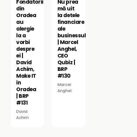
Fondatorii
Nu prea
din
mă uit
Oradea
la detele
au
financiare
alergie
ale
la a
businessului
vorbi
| Marcel
despre
Anghel,
ei |
CEO
David
Qubiz |
Achim,
BRP
Make IT
#130
in
Marcel
Oradea
Anghel
| BRP
#131
David
Achim