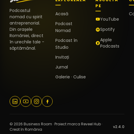
PE
Podcastul
Acasă
C
nomad cu spirit
YouTube
antreprenorial.
Podcast
Din orașele
Spotify
Nomad
României, direct
Apple
Podcast în
în urechile tale -
Podcasts
Studio
săptămânal.
Invitați
Jurnal
Galerie · Culise
© 2026 Business Room · Proiect marca Reveel Hub ·
v2.4.0
Creat în România