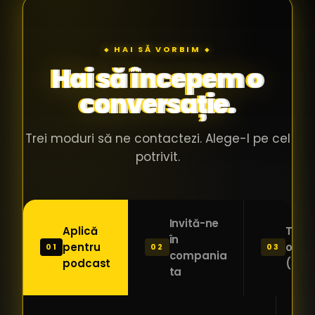
◆ HAI SĂ VORBIM ◆
Hai să începem o
conversație.
Trei moduri să ne contactezi. Alege-l pe cel
potrivit.
Invită-ne
Aplică
Trimi
în
pentru
o ide
01
02
03
compania
podcast
(Pitc
ta