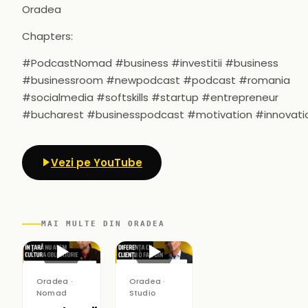
Oradea
Chapters:
#PodcastNomad #business #investitii #business
#businessroom #newpodcast #podcast #romania
#socialmedia #softskills #startup #entrepreneur
#bucharest #businesspodcast #motivation #innovati
Vezi pe YouTube
MAI MULTE DIN ORADEA
▶
▶
Oradea ·
Oradea ·
Nomad
Studio