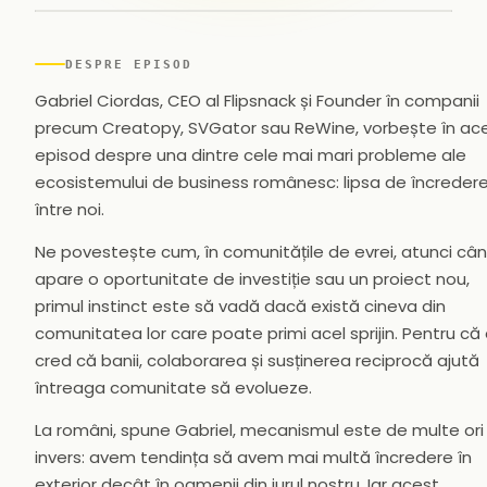
▶
DESPRE EPISOD
Gabriel Ciordas, CEO al Flipsnack și Founder în companii
precum Creatopy, SVGator sau ReWine, vorbește în ac
episod despre una dintre cele mai mari probleme ale
ecosistemului de business românesc: lipsa de încreder
între noi.
Ne povestește cum, în comunitățile de evrei, atunci câ
apare o oportunitate de investiție sau un proiect nou,
primul instinct este să vadă dacă există cineva din
comunitatea lor care poate primi acel sprijin. Pentru că 
cred că banii, colaborarea și susținerea reciprocă ajută
întreaga comunitate să evolueze.
La români, spune Gabriel, mecanismul este de multe ori
invers: avem tendința să avem mai multă încredere în
exterior decât în oamenii din jurul nostru. Iar acest