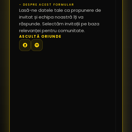
- DESPRE ACEST FORMULAR
PR
Lasă-ne datele tale ca propunere de
*
invitat și echipa noastră îți va
răspunde. Selectăm invitații pe baza
relevanței pentru comunitate.
TE
ASCULTĂ ORIUNDE
PR
PE
PR
LI
SI