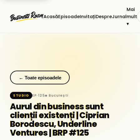
Mai
Acasă
Episoade
Invitați
Despre
Jurnal
mult
▾
← Toate episoadele
EP·125
◉ București
STUDIO
Aurul din business sunt
clienții existenți | Ciprian
Borodescu, Underline
Ventures | BRP #125