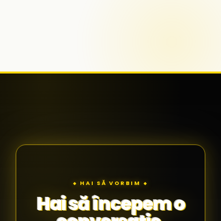
◆ HAI SĂ VORBIM ◆
Hai să începem o