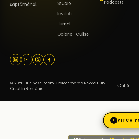
Podcasts
Studio
săptămânal.
Invitați
Jurnal
Galerie · Culise
© 2026 Business Room · Proiect marca Reveel Hub ·
v2.4.0
Creat în România
✦
PITCH Y