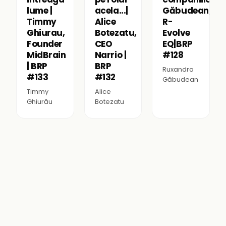
lume |
acela...|
Găbudean,
Timmy
Alice
R-
Ghiurau,
Botezatu,
Evolve
Founder
CEO
EQ|BRP
MidBrain
Narrio |
#128
| BRP
BRP
Ruxandra
#133
#132
Găbudean
Timmy
Alice
Ghiurău
Botezatu