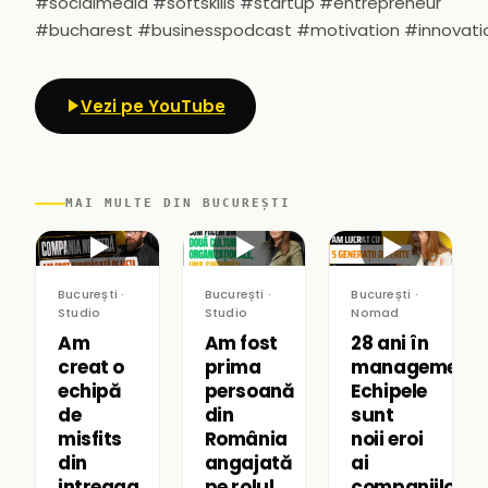
#socialmedia #softskills #startup #entrepreneur
#bucharest #businesspodcast #motivation #innovati
Vezi pe YouTube
MAI MULTE DIN BUCUREȘTI
▶
▶
▶
București ·
București ·
București ·
Studio
Studio
Nomad
Am
Am fost
28 ani în
creat o
prima
management:
echipă
persoană
Echipele
de
din
sunt
misfits
România
noii eroi
din
angajată
ai
intreaga
pe rolul
companiilor|R