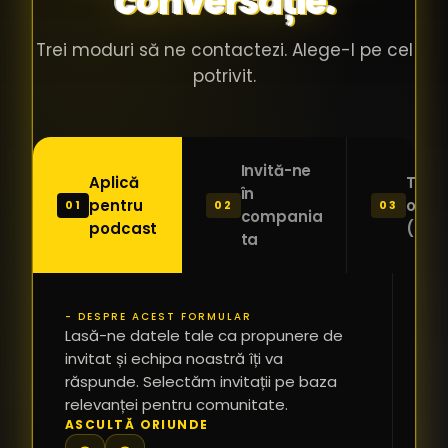
conversație.
Trei moduri să ne contactezi. Alege-l pe cel
potrivit.
Invită-ne
Aplică
Trimi
în
pentru
o ide
01
02
03
compania
podcast
(Pitc
ta
- DESPRE ACEST FORMULAR
PR
Lasă-ne datele tale ca propunere de
*
invitat și echipa noastră îți va
răspunde. Selectăm invitații pe baza
relevanței pentru comunitate.
TE
ASCULTĂ ORIUNDE