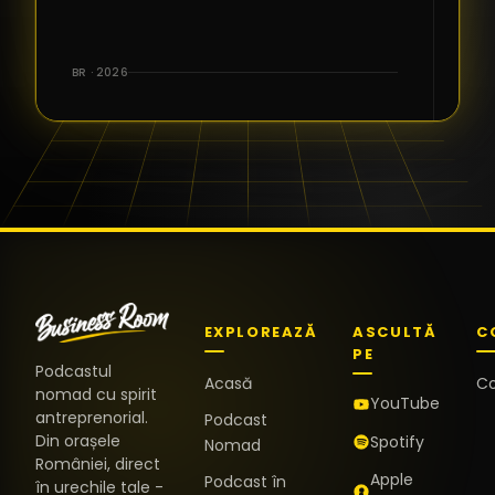
BR · 2026
EXPLOREAZĂ
ASCULTĂ
C
PE
Podcastul
Acasă
C
nomad cu spirit
YouTube
antreprenorial.
Podcast
Din orașele
Spotify
Nomad
României, direct
Apple
Podcast în
în urechile tale -