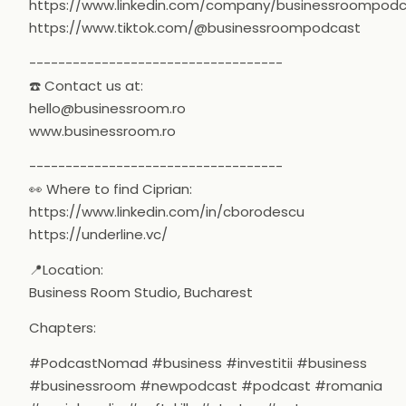
https://www.linkedin.com/company/businessroompod
https://www.tiktok.com/@businessroompodcast
-----------------------------------
☎️ Contact us at:
hello@businessroom.ro
www.businessroom.ro
-----------------------------------
👀 Where to find Ciprian:
https://www.linkedin.com/in/cborodescu
https://underline.vc/
📍Location:
Business Room Studio, Bucharest
Chapters:
#PodcastNomad #business #investitii #business
#businessroom #newpodcast #podcast #romania