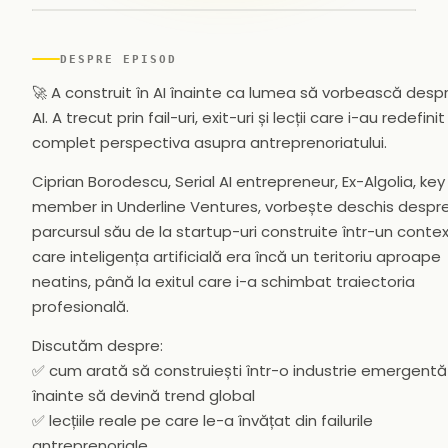
▶
DESPRE EPISOD
🚀 A construit în AI înainte ca lumea să vorbească desp
AI. A trecut prin fail-uri, exit-uri și lecții care i-au redefinit
complet perspectiva asupra antreprenoriatului.
Ciprian Borodescu, Serial AI entrepreneur, Ex-Algolia, key
member in Underline Ventures, vorbește deschis despr
parcursul său de la startup-uri construite într-un contex
care inteligența artificială era încă un teritoriu aproape
neatins, până la exitul care i-a schimbat traiectoria
profesională.
Discutăm despre:
✅ cum arată să construiești într-o industrie emergentă
înainte să devină trend global
✅ lecțiile reale pe care le-a învățat din failurile
antreprenoriale