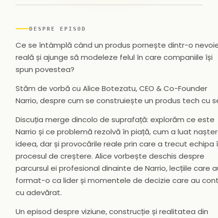
▶
DESPRE EPISOD
Ce se întâmplă când un produs pornește dintr-o nevoi
reală și ajunge să modeleze felul în care companiile își
spun povestea?
Stăm de vorbă cu Alice Botezatu, CEO & Co-Founder
Narrio, despre cum se construiește un produs tech cu s
Discuția merge dincolo de suprafață: explorăm ce este
Narrio și ce problemă rezolvă în piață, cum a luat naște
ideea, dar și provocările reale prin care a trecut echipa 
procesul de creștere. Alice vorbește deschis despre
parcursul ei profesional dinainte de Narrio, lecțiile care 
format-o ca lider și momentele de decizie care au con
cu adevărat.
Un episod despre viziune, construcție și realitatea din