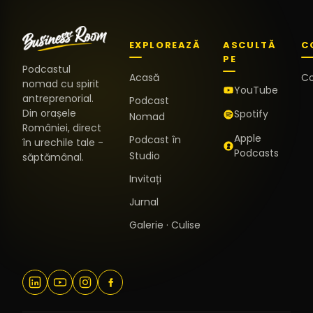
EXPLOREAZĂ
ASCULTĂ
C
PE
Podcastul
Acasă
C
nomad cu spirit
YouTube
antreprenorial.
Podcast
Din orașele
Spotify
Nomad
României, direct
Apple
Podcast în
în urechile tale -
Podcasts
Studio
săptămânal.
Invitați
Jurnal
Galerie · Culise