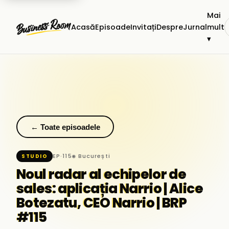
Mai
Acasă
Episoade
Invitați
Despre
Jurnal
mult
▾
← Toate episoadele
EP·115
◉ București
STUDIO
Noul radar al echipelor de
sales: aplicația Narrio | Alice
Botezatu, CEO Narrio | BRP
#115