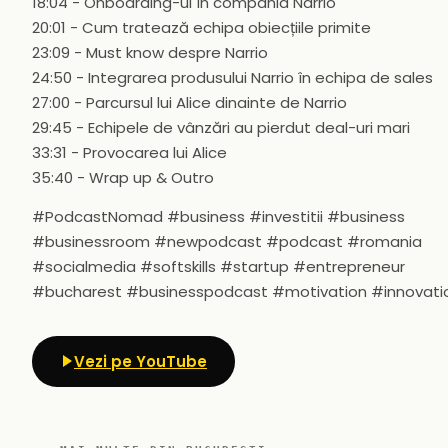
18:04 - Onboarding-ul în compania Narrio
20:01 - Cum tratează echipa obiecțiile primite
23:09 - Must know despre Narrio
24:50 - Integrarea produsului Narrio în echipa de sales
27:00 - Parcursul lui Alice dinainte de Narrio
29:45 - Echipele de vânzări au pierdut deal-uri mari
33:31 - Provocarea lui Alice
35:40 - Wrap up & Outro
#PodcastNomad #business #investitii #business
#businessroom #newpodcast #podcast #romania
#socialmedia #softskills #startup #entrepreneur
#bucharest #businesspodcast #motivation #innovati
Vezi pe YouTube