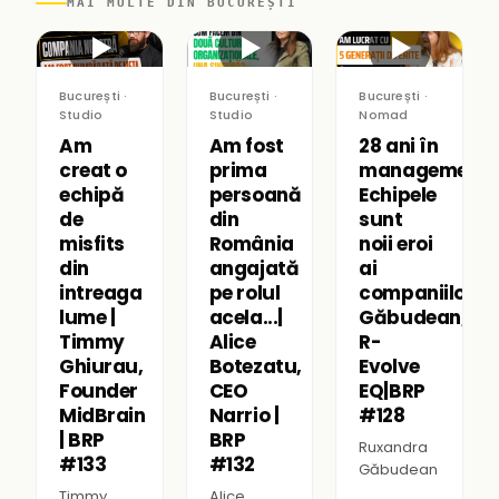
MAI MULTE DIN BUCUREȘTI
▶
▶
▶
București ·
București ·
București ·
Studio
Studio
Nomad
Am
Am fost
28 ani în
creat o
prima
management:
echipă
persoană
Echipele
de
din
sunt
misfits
România
noii eroi
din
angajată
ai
intreaga
pe rolul
companiilor|R
lume |
acela...|
Găbudean,
Timmy
Alice
R-
Ghiurau,
Botezatu,
Evolve
Founder
CEO
EQ|BRP
MidBrain
Narrio |
#128
| BRP
BRP
Ruxandra
#133
#132
Găbudean
Timmy
Alice