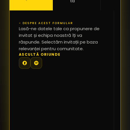
ta
- DESPRE ACEST FORMULAR
PR
Lasă-ne datele tale ca propunere de
*
invitat și echipa noastră îți va
răspunde. Selectăm invitații pe baza
relevanței pentru comunitate.
TE
ASCULTĂ ORIUNDE
PR
PE
PR
LI