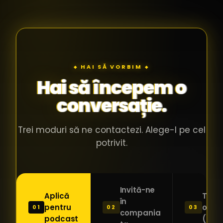
◆ HAI SĂ VORBIM ◆
Hai să începem o
conversație.
Trei moduri să ne contactezi. Alege-l pe cel
potrivit.
Invită-ne
Aplică
Trimi
în
pentru
o ide
01
02
03
compania
podcast
(Pitc