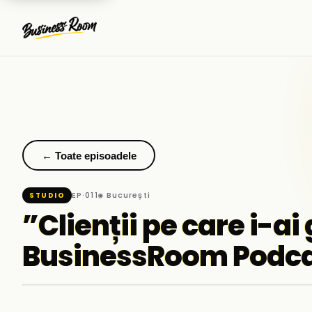
← Toate episoadele
EP·011
◉ București
STUDIO
”Clienții pe care i-ai 
BusinessRoom Podca