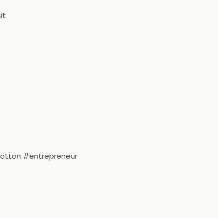
it
tton #entrepreneur