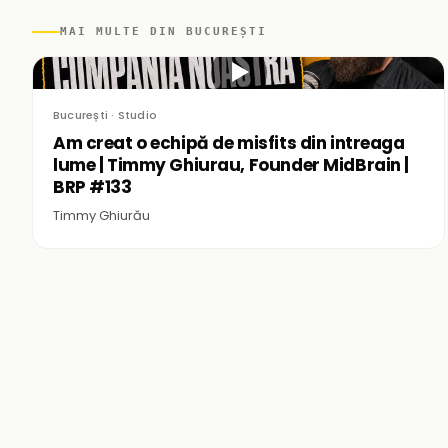
MAI MULTE DIN BUCUREȘTI
▶
București · Studio
Am creat o echipă de misfits din intreaga
lume | Timmy Ghiurau, Founder MidBrain |
BRP #133
Timmy Ghiurău