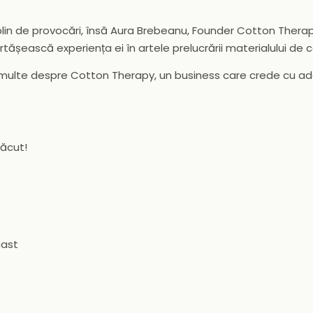
lin de provocări, însă Aura Brebeanu, Founder Cotton Therap
ășească experiența ei în artele prelucrării materialului de c
i multe despre Cotton Therapy, un business care crede cu ad
lăcut!
cast