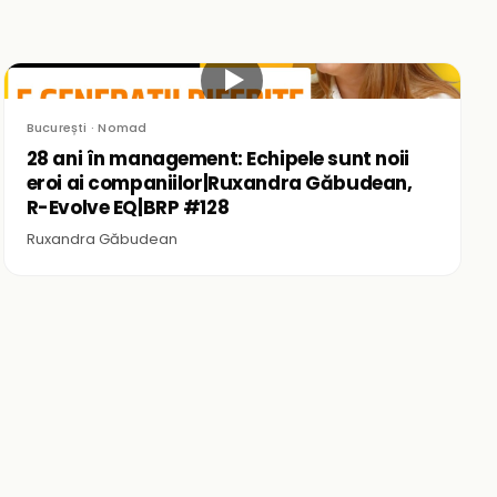
▶
București · Nomad
28 ani în management: Echipele sunt noii
eroi ai companiilor|Ruxandra Găbudean,
R-Evolve EQ|BRP #128
Ruxandra Găbudean