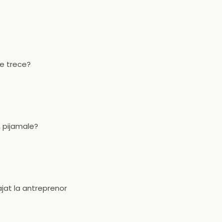
ce trece?
, pijamale?
ajat la antreprenor