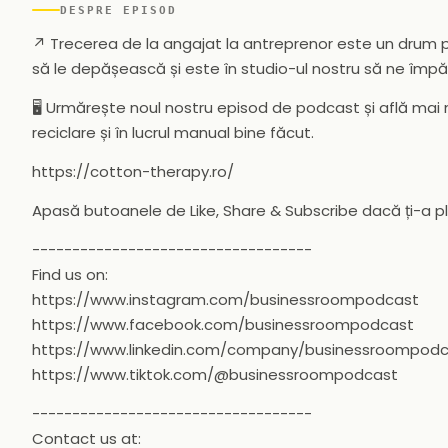
DESPRE EPISOD
↗️ Trecerea de la angajat la antreprenor este un drum p
să le depășească și este în studio-ul nostru să ne împărt
🖥️ Urmărește noul nostru episod de podcast și află ma
reciclare și în lucrul manual bine făcut.
https://cotton-therapy.ro/
Apasă butoanele de Like, Share & Subscribe dacă ți-a p
-----------------------------------
Find us on:
https://www.instagram.com/businessroompodcast
https://www.facebook.com/businessroompodcast
https://www.linkedin.com/company/businessroompod
https://www.tiktok.com/@businessroompodcast
-----------------------------------
Contact us at: