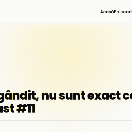
Acasă
Episoad
gândit, nu sunt exact cei
st #11
▶