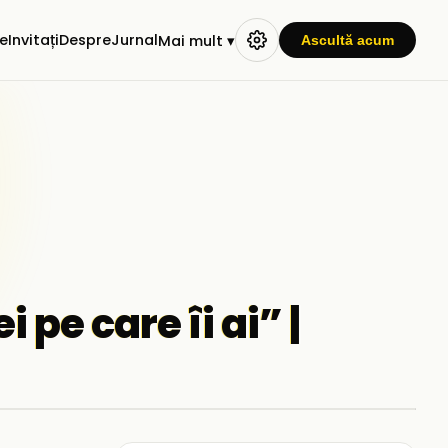
e
Invitați
Despre
Jurnal
Mai mult ▾
Ascultă acum
 pe care îi ai” |