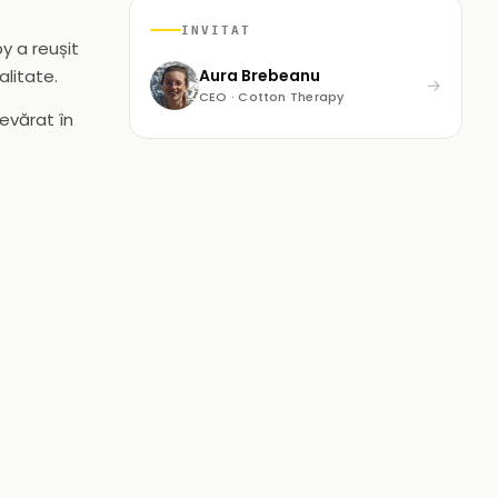
INVITAT
y a reușit
alitate.
Aura Brebeanu
→
CEO · Cotton Therapy
evărat în