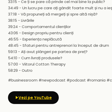
33:15 - Ce ți se pare că prinde cel mai bine la public?
34:49 - Un lucru pe care ați gândit foarte mult și nu a ieș
37:18 - Vă propuneți să mergeți și spre altă nișă?
38:15 - Livrările
39:24 - Comportamentul clienților
43:06 - Design propriu pentru clienți
46:55 - Experiența neplăcută
48:45 - Sfaturi pentru antreprenori la început de drum
59:13 - Ați avut plângeri pe partea de preț?
54:10 - Cum livrați produsele?
57:00 - Viitorul Cotton Therapy
58:29 - Outro
#businessroom #newpodcast #podcast #romania #co
Vezi pe YouTube